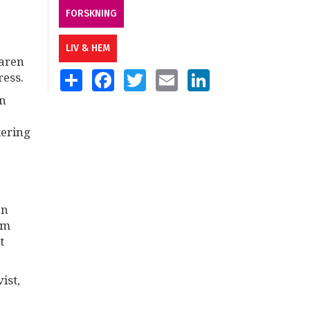
FORSKNING
LIV & HEM
karen
SHARE
FACEBOOK
TWITTER
EMAIL
LINKEDIN
ress.
in
kering
en
om
t
ist,