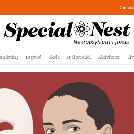
Om os
r togs stödet bort”
andsting
Lagstöd
Skola
Hjälpmedel
Aktiviteter
Li