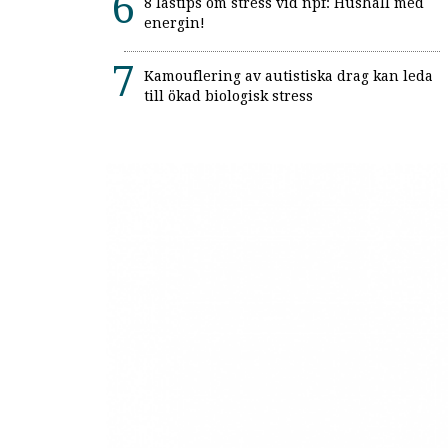
8 lästips om stress vid npf: Hushåll med
energin!
Kamouflering av autistiska drag kan leda
till ökad biologisk stress