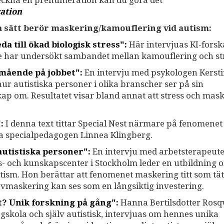
teckna en prenumeration kan du göra det
ation
ka sätt berör maskering/kamouflering vid autism:
a till ökad biologisk stress":
Här intervjuas KI-fors
ie har undersökt sambandet mellan kamouflering och st
lmående på jobbet":
En intervju med psykologen Kerst
ur autistiska personer i olika branscher ser på sin
ap om. Resultatet visar bland annat att stress och mas
:
I denna text tittar Special Nest närmare på fenomenet
ka specialpedagogen Linnea Klingberg.
autistiska personer":
En intervju med arbetsterapeut
s- och kunskapscenter i Stockholm leder en utbildning 
ism. Hon berättar att fenomenet maskering titt som tät
 avmaskering kan ses som en långsiktig investering.
 ut? Unik forskning på gång":
Hanna Bertilsdotter Rosqv
ögskola och själv autistisk, intervjuas om hennes unika