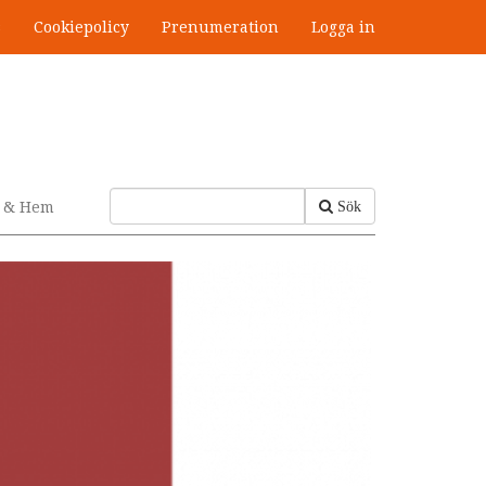
s
Cookiepolicy
Prenumeration
Logga in
v & Hem
Sök