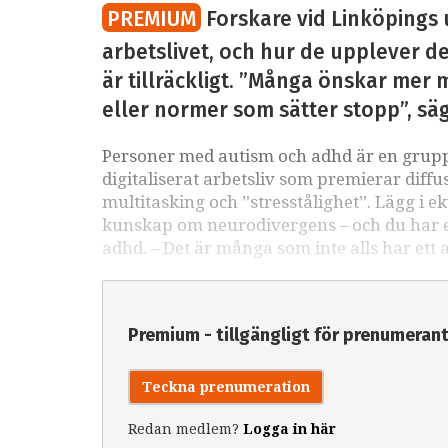
PREMIUM
Forskare vid Linköpings 
arbetslivet, och hur de upplever det
är tillräckligt. ”Många önskar mer m
eller normer som sätter stopp”, sä
Personer med autism och adhd är en grupp 
digitaliserat arbetsliv som premierar diffu
multitasking och ”stresstålighet”. Lägg i e
kunskap om neurodivergens – och du har ett
adhd. – Det är många som inte alls har ett 
Premium - tillgängligt för prenumeran
Teckna prenumeration
Redan medlem?
Logga in här