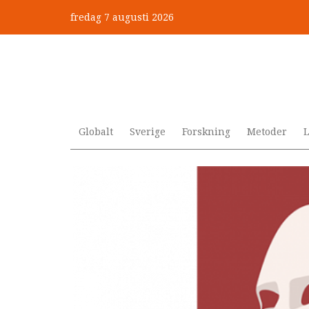
Hoppa
fredag 7 augusti 2026
till
”Jobbet gick bra – just därfö
huvudinnehåll
Globalt
Sverige
Forskning
Metoder
L