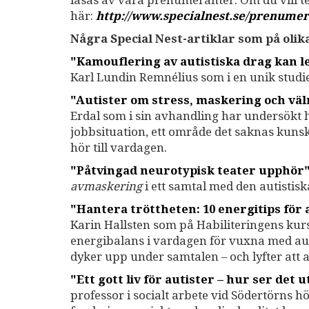
läsas av våra prenumeranter. Om du vill 
här:
http://www.specialnest.se
/prenumer
Några Special Nest-artiklar som på oli
"Kamouflering av autistiska drag kan led
Karl Lundin Remnélius som i en unik stud
"Autister om stress, maskering och vä
Erdal som i sin avhandling har undersökt h
jobbsituation, ett område det saknas kunsk
hör till vardagen.
"​Påtvingad neurotypisk teater upphör"
avmaskering
i ett samtal med den autistis
"Hantera tröttheten: 10 energitips för 
Karin Hallsten som på Habiliteringens kur
energibalans i vardagen för vuxna med aut
dyker upp under samtalen – och lyfter att
"Ett gott liv för autister – hur ser det
professor i socialt arbete vid Södertörns h