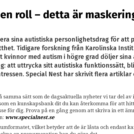
en roll – detta är maskerin
a sina autistiska personlighetsdrag för att p
tthet. Tidigare forskning från Karolinska Insti
att kvinnor med autism i högre grad döljer sina 
 att uttrycka sitt autistiska funktionssätt, bli
ressen. Special Nest har skrivit flera artikla
på samma sätt som de dagsaktuella nyheter vi tar del av i
ss som en kunskapsbank dit du kan återkomma för att hit
resse för dig. Prova på en gång genom att skriva in ett ä
an:
www.specialnest.se
umformatet, vilket betyder att de är låsta och endast k