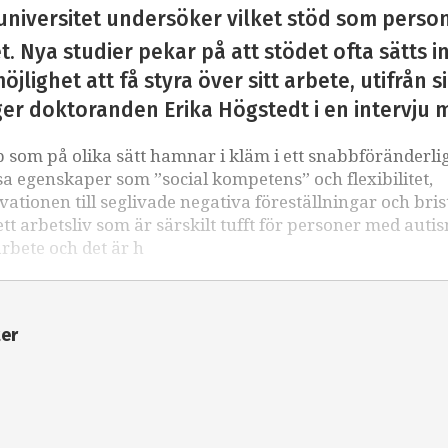
universitet undersöker vilket stöd som perso
. Nya studier pekar på att stödet ofta sätts i
öjlighet att få styra över sitt arbete, utifrån 
ger doktoranden Erika Högstedt i en intervju 
som på olika sätt hamnar i kläm i ett snabbföränderli
sa egenskaper som ”social kompetens” och flexibilitet,
kvationen till seglivade negativa föreställningar och bri
 arbetsliv som är särskilt tufft för personer med auti
arbete och det är h
ter