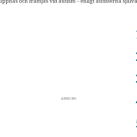
uppnås och främjas vid autism – enligt autisterna själv
ANNONS