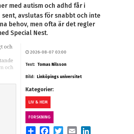
ner med autism och adhd får i
n sent, avslutas för snabbt och inte
sina behov, men ofta är det regler
med Special Nest.
gt och
2026-08-07 03:00
stande
Text:
Tomas Nilsson
sm och
Bild:
Linköpings universitet
Kategorier:
LIV & HEM
FORSKNING
SHARE
FACEBOOK
TWITTER
EMAIL
LINKEDIN