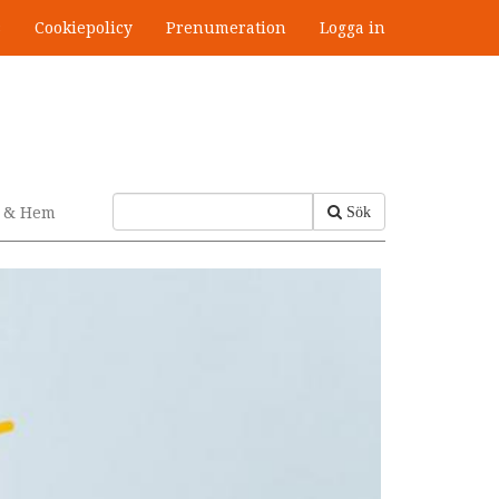
s
Cookiepolicy
Prenumeration
Logga in
v & Hem
Sök