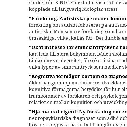
studie från KIND i Stockholm visar att dess
kopplade till långvarig biologisk stress.
"Forskning: Autistiska personer komm
forskning om autism fokuserat på autistis
autistiska. Men senare forskning som har s
ömsesidiga, vilket kallas för "Det dubbla 
"Ökat intresse för sinnesintryckens rol
kan leda till stora bekymmer, både i skola
Linköpings universitet, försöker i sina st
vilka typer av sinnesintryck som medför st
"Kognitiva förmågor bortom de diagnos
ålder hänger ihop med mindre utvecklade ko
kognitiva förmågorna betydelse för hur ele
framkommer av forskaren och psykologe
relationen mellan kognition och utvecklin
"Hjärnans dirigent: Ny forskning om ex
neuropsykiatriska diagnoser som adhd oc
hos neurotypiska barn. Det framgår av en 