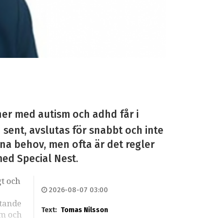
ner med autism och adhd får i
n sent, avslutas för snabbt och inte
sina behov, men ofta är det regler
med Special Nest.
gt och
2026-08-07 03:00
stande
Text:
Tomas Nilsson
sm och