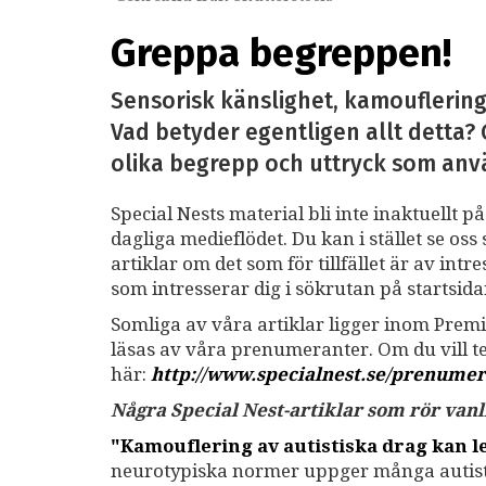
Greppa begreppen!
Sensorisk känslighet, kamouflering
Vad betyder egentligen allt detta? 
olika begrepp och uttryck som anvä
Special Nests material bli inte inaktuellt p
dagliga medieflödet. Du kan i stället se o
artiklar om det som för tillfället är av int
som intresserar dig i sökrutan på startsid
Somliga av våra artiklar ligger inom Premi
läsas av våra prenumeranter. Om du vill 
här:
http://www.specialnest.se/prenumer
Några Special Nest-artiklar som rör va
"Kamouflering av autistiska drag kan led
neurotypiska normer uppger många autistis