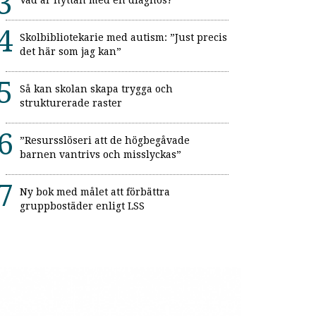
Vad är nyttan med en diagnos?
Skolbibliotekarie med autism: ”Just precis
det här som jag kan”
Så kan skolan skapa trygga och
strukturerade raster
”Resursslöseri att de högbegåvade
barnen vantrivs och misslyckas”
Ny bok med målet att förbättra
gruppbostäder enligt LSS