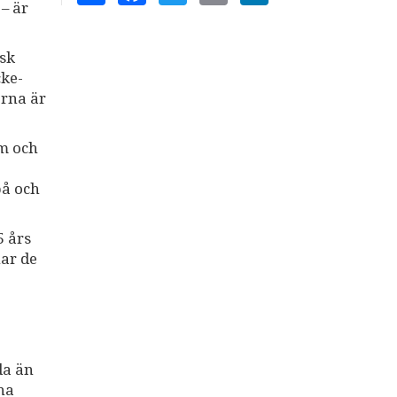
 – är
sk
cke-
erna är
sm och
på och
5 års
har de
da än
na