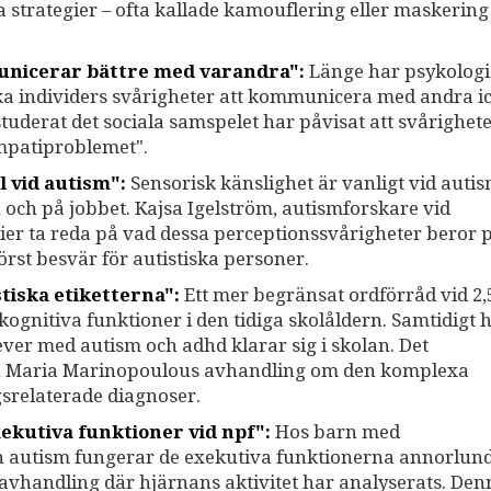
a strategier – ofta kallade kamouflering eller maskering
unicerar bättre med varandra":
Länge har psykologi
ka individers svårigheter att kommunicera med andra i
tuderat det sociala samspelet har påvisat att svårighet
empatiproblemet".
l vid autism":
Sensorisk känslighet är vanligt vid auti
n och på jobbet. Kajsa Igelström, autismforskare vid
udier ta reda på vad dessa perceptionssvårigheter beror 
örst besvär för autistiska personer.
tiska etiketterna":
Ett mer begränsat ordförråd vid 2,
gnitiva funktioner i den tidiga skolåldern. Samtidigt 
ver med autism och adhd klarar sig i skolan. Det
n Maria Marinopoulous avhandling om den komplexa
gsrelaterade diagnoser.
ekutiva funktioner vid npf":
Hos barn med
h autism fungerar de exekutiva funktionerna annorlun
avhandling där hjärnans aktivitet har analyserats. Den