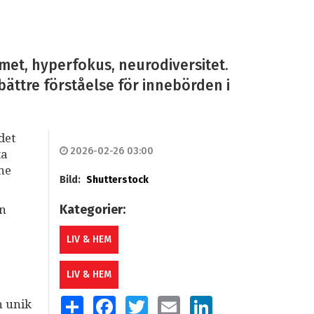
met, hyperfokus, neurodiversitet.
bättre förståelse för innebörden i
det
2026-02-26 03:00
ta
mne
Bild:
Shutterstock
Kategorier:
an
LIV & HEM
LIV & HEM
SHARE
FACEBOOK
TWITTER
EMAIL
LINKEDIN
n unik