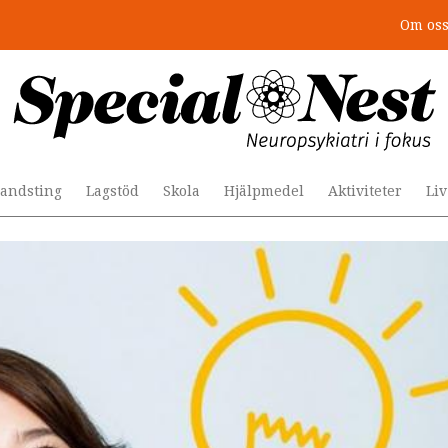
Om os
r togs stödet bort”
andsting
Lagstöd
Skola
Hjälpmedel
Aktiviteter
Li