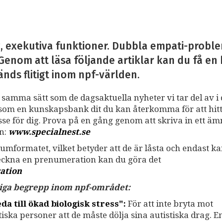
, exekutiva funktioner. Dubbla empati-proble
Genom att läsa följande artiklar kan du få en 
nds flitigt inom npf-världen.
å samma sätt som de dagsaktuella nyheter vi tar del av i 
ss som en kunskapsbank dit du kan återkomma för att hit
resse för dig. Prova på en gång genom att skriva in ett ä
an:
www.specialnest.se
umformatet, vilket betyder att de är låsta och endast k
teckna en prenumeration kan du göra det
ation
nliga begrepp inom npf-området:
a till ökad biologisk stress":
För att inte bryta mot
ka personer att de måste dölja sina autistiska drag. E