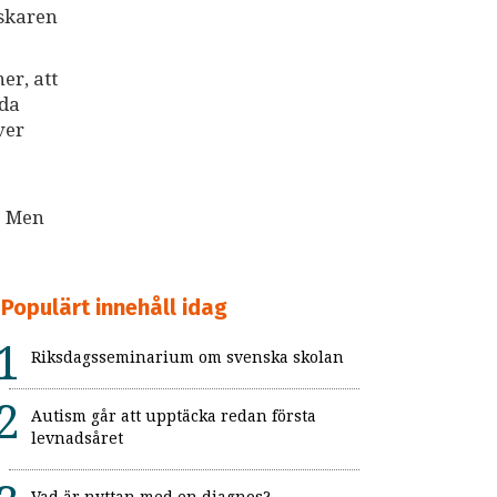
rskaren
er, att
nda
ver
. Men
Populärt innehåll idag
Riksdagsseminarium om svenska skolan
Autism går att upptäcka redan första
levnadsåret