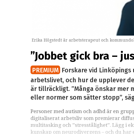
Erika Högstedt är arbetsterapeut och kommundok
”Jobbet gick bra – ju
PREMIUM
Forskare vid Linköpings 
arbetslivet, och hur de upplever det
är tillräckligt. ”Många önskar mer m
eller normer som sätter stopp”, sä
Personer med autism och adhd är en grupp 
digitaliserat arbetsliv som premierar diffu
multitasking och ”stresstålighet”. Lägg i e
kunskap om neurodivergens – och du har ett