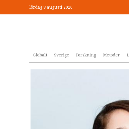
Hoppa
lördag 8 augusti 2026
till
”Jobbet gick bra – just därfö
huvudinnehåll
Globalt
Sverige
Forskning
Metoder
L