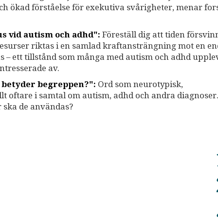
 och ökad förståelse för exekutiva svårigheter, menar fo
s vid autism och adhd":
Föreställ dig att tiden försvinn
 resurser riktas i en samlad kraftansträngning mot en e
okus – ett tillstånd som många med autism och adhd upple
ntresserade av.
d betyder begreppen?":
Ord som neurotypisk,
lt oftare i samtal om autism, adhd och andra diagnoser
r ska de användas?