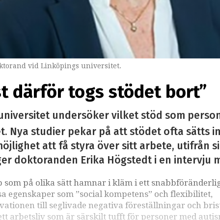
torand vid Linköpings universitet.
st därför togs stödet bort”
universitet undersöker vilket stöd som perso
. Nya studier pekar på att stödet ofta sätts i
öjlighet att få styra över sitt arbete, utifrån 
ger doktoranden Erika Högstedt i en intervju 
som på olika sätt hamnar i kläm i ett snabbföränderli
sa egenskaper som ”social kompetens” och flexibilitet,
kvationen till seglivade negativa föreställningar och bri
 arbetsliv som är särskilt tufft för personer med auti