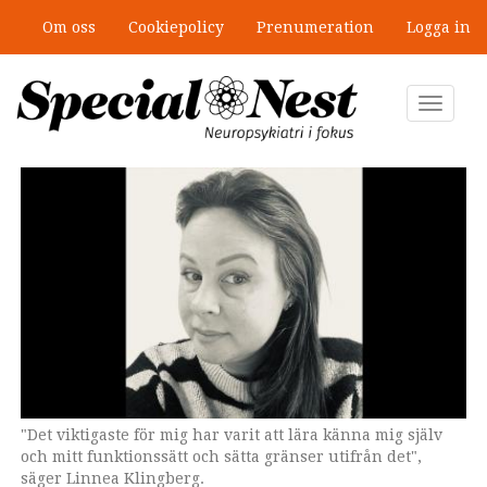
Hoppa
Om oss
Cookiepolicy
Prenumeration
Logga in
till
”Jobbet gick bra – just därför togs
huvudinnehåll
stödet bort”
Toggle
navigat
"Det viktigaste för mig har varit att lära känna mig själv
Avmaskering vid autism börjar få allt mer
och mitt funktionssätt och sätta gränser utifrån det",
uppmärksamhet. Genrebild från Shutterstock.
säger Linnea Klingberg.