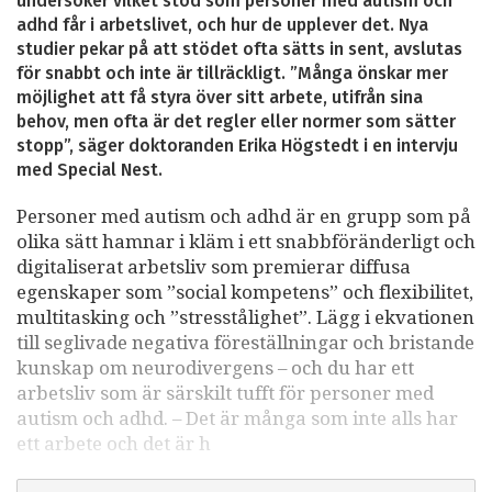
undersöker vilket stöd som personer med autism och
adhd får i arbetslivet, och hur de upplever det. Nya
studier pekar på att stödet ofta sätts in sent, avslutas
för snabbt och inte är tillräckligt. ”Många önskar mer
möjlighet att få styra över sitt arbete, utifrån sina
behov, men ofta är det regler eller normer som sätter
stopp”, säger doktoranden Erika Högstedt i en intervju
med Special Nest.
Personer med autism och adhd är en grupp som på
olika sätt hamnar i kläm i ett snabbföränderligt och
digitaliserat arbetsliv som premierar diffusa
egenskaper som ”social kompetens” och flexibilitet,
multitasking och ”stresstålighet”. Lägg i ekvationen
till seglivade negativa föreställningar och bristande
kunskap om neurodivergens – och du har ett
arbetsliv som är särskilt tufft för personer med
autism och adhd. – Det är många som inte alls har
ett arbete och det är h