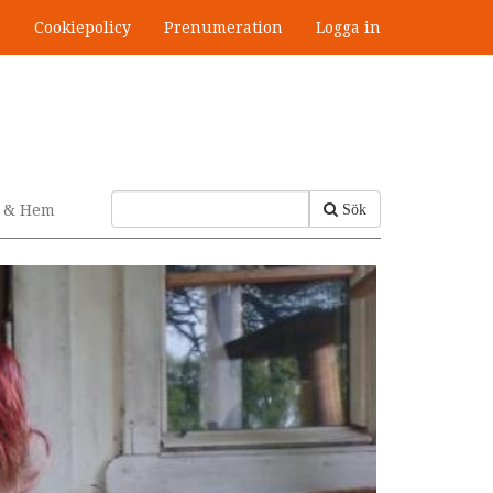
s
Cookiepolicy
Prenumeration
Logga in
v & Hem
Sök