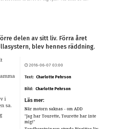
re delen av sitt liv. Förra året
llasystern, blev hennes räddning.
lt
2016-06-07 03:00
n mamma
Text:
Charlotte Pehrson
Bild:
Charlotte Pehrson
v i
Läs mer:
n sa.
När motorn saknas - om ADD
g
"Jag har Tourette, Tourette har inte
mig!"