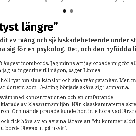
 tyst längre”
idit av tvång och självskadebeteende under stör
 sig för en psykolog. Det, och den nyfödda li
ft ångest inombords. Jag minns att jag oroade mig för al
 jag sa ingenting till någon, säger Linnea.
n höll tyst om sina känslor och sina tvångstankar. Me
när dottern som 13-åring började skära sig i armarna.
de svårt med koncentrationen och en omfattande
e klarade av klassrumsmiljön. När klasskamraterna skre
öron. Och när de pratade kunde hon inte höra vad lärare
 och fick höra av en av sina lärare att ”du kommer aldri
du borde läggas in på psyk”.