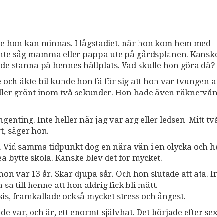
ge hon kan minnas. I lågstadiet, när hon kom hem med
 inte såg mamma eller pappa ute på gårdsplanen. Kansk
e stanna på hennes hållplats. Vad skulle hon göra då?
 och åkte bil kunde hon få för sig att hon var tvungen a
lt eller grönt inom två sekunder. Hon hade även räknetvå
ngenting. Inte heller när jag var arg eller ledsen. Mitt t
vt, säger hon.
ar. Vid samma tidpunkt dog en nära vän i en olycka och 
ea bytte skola. Kanske blev det för mycket.
on var 13 år. Skar djupa sår. Och hon slutade att äta. In
sa till henne att hon aldrig fick bli mätt.
is, framkallade också mycket stress och ångest.
nde var, och är, ett enormt självhat. Det började efter se