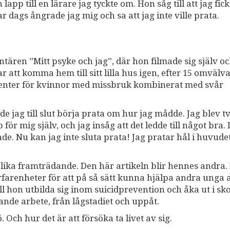
lapp till en lärare jag tyckte om. Hon såg till att jag fick
r dags ångrade jag mig och sa att jag inte ville prata.
ären ”Mitt psyke och jag”, där hon filmade sig själv o
r att komma hem till sitt lilla hus igen, efter 15 omvälv
ter för kvinnor med missbruk kombinerat med svår
e jag till slut börja prata om hur jag mådde. Jag blev 
för mig själv, och jag insåg att det ledde till något bra. 
nade. Nu kan jag inte sluta prata! Jag pratar hål i huvude
ka framträdande. Den här artikeln blir hennes andra. 
rfarenheter för att på så sätt kunna hjälpa andra unga a
ill hon utbilda sig inom suicidprevention och åka ut i sk
nde arbete, från lågstadiet och uppåt.
. Och hur det är att försöka ta livet av sig.