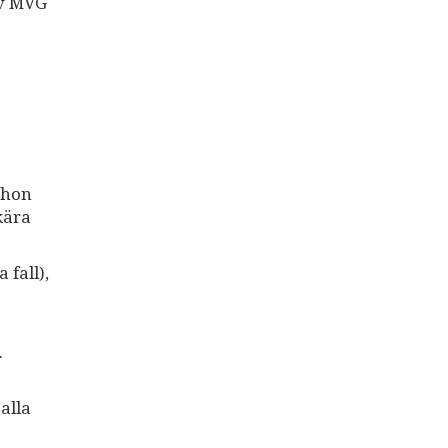
av MVG
 hon
kära
fall),
.
alla