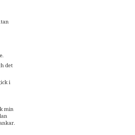
utan
e.
ch det
ick i
ck min
ådan
tankar.