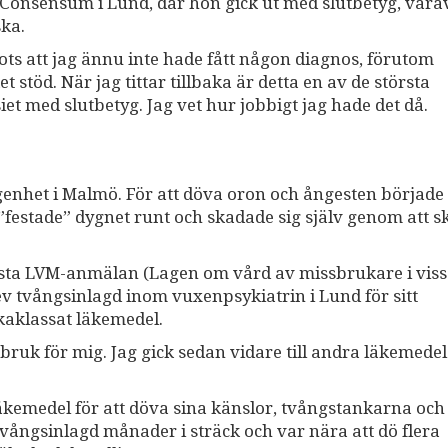
 Consensum i Lund, där hon gick ut med slutbetyg, var
ska.
ts att jag ännu inte hade fått någon diagnos, förutom
 stöd. När jag tittar tillbaka är detta en av de största
siet med slutbetyg. Jag vet hur jobbigt jag hade det då.
lägenhet i Malmö. För att döva oron och ångesten började
”festade” dygnet runt och skadade sig själv genom att s
rsta LVM-anmälan (Lagen om vård av missbrukare i vissa 
lev tvångsinlagd inom vuxenpsykiatrin i Lund för sitt
kaklassat läkemedel.
bruk för mig. Jag gick sedan vidare till andra läkemedel
äkemedel för att döva sina känslor, tvångstankarna och 
tvångsinlagd månader i sträck och var nära att dö flera