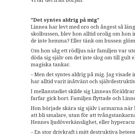
Vi tar det från början.
”Det syntes aldrig på mig”
Linnea har levt med oro och ångest så län
skolbussen, blev hon alltid orolig om hon
de inte hemma? Eller tänk om bussen glömd
Om hon såg ett rödljus när familjen var ute
döda sig själv om det inte slog om till gu
magiska tankar.
– Men det syntes aldrig på mig. Jag visade i
har alltid varit inåtvänt och självdestrukti
I mellanstadiet skilde sig Linneas föräldr
farfar gick bort. Familjen flyttade och Linn
Hon började skära sig själv i armarna när h
att bli smalare, utan för att tvångstankarna 
Hennes ljudöverkänslighet, eller hyperacus
– En stor drivkraft i mitt destruktiva betee