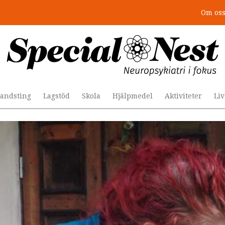
Om os
andsting
Lagstöd
Skola
Hjälpmedel
Aktiviteter
Li