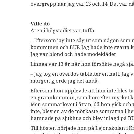
övergrepp när jag var 13 och 14. Det var då
Ville dö
Åren i högstadiet var tuffa.
– Eftersom jag inte såg ut som någon som må
kommunen och BUP. Jag hade inte svarta klä
Jag var blond och hade modekläder.
Linnea var 13 år när hon försökte begå sj
– Jag tog en överdos tabletter en natt. Jag
morgon gjorde jag det ändå.
Eftersom hon upplevde att hon inte blev ta
en grannkommun, som hon efter mycket kämp
Men sommarlovet i åttan, då hon gick och
inte, blev en av de mörkaste somrarna i hen
hamnade på sjukhus och blev inlagd på BU
Till hösten började hon på Lejonskolan i Kr