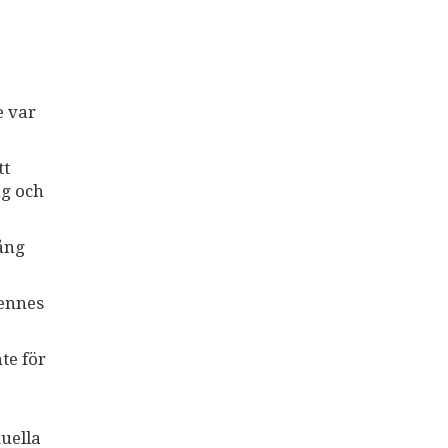
e var
tt
ng och
vång
hennes
te för
xuella