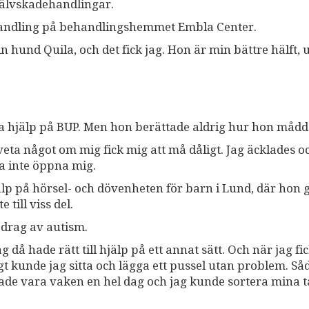
jälvskadehandlingar.
behandling på behandlingshemmet Embla Center.
in hund Quila, och det fick jag. Hon är min bättre hälft, 
a hjälp på BUP. Men hon berättade aldrig hur hon mådd
eta något om mig fick mig att må dåligt. Jag äcklades o
ra inte öppna mig.
jälp på hörsel- och dövenheten för barn i Lund, där hon g
 till viss del.
drag av autism.
g då hade rätt till hjälp på ett annat sätt. Och när jag fi
igt kunde jag sitta och lägga ett pussel utan problem. S
kade vara vaken en hel dag och jag kunde sortera mina 