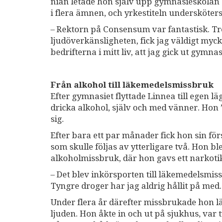
nian letade hon själv upp gymnasieskolan
i flera ämnen, och yrkestiteln undersköter
– Rektorn på Consensum var fantastisk. Tro
ljudöverkänsligheten, fick jag väldigt mycket
bedrifterna i mitt liv, att jag gick ut gymna
Från alkohol till läkemedelsmissbruk
Efter gymnasiet flyttade Linnea till egen 
dricka alkohol, själv och med vänner. Hon 
sig.
Efter bara ett par månader fick hon sin fö
som skulle följas av ytterligare två. Hon b
alkoholmissbruk, där hon gavs ett narkoti
– Det blev inkörsporten till läkemedelsmiss
Tyngre droger har jag aldrig hållit på med.
Under flera år därefter missbrukade hon l
ljuden. Hon åkte in och ut på sjukhus, var 