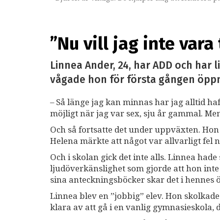
”Nu vill jag inte vara
Linnea Ander, 24, har ADD och har l
vågade hon för första gången öppna
– Så länge jag kan minnas har jag alltid ha
möjligt när jag var sex, sju år gammal. Men
Och så fortsatte det under uppväxten. Ho
Helena märkte att något var allvarligt fel 
Och i skolan gick det inte alls. Linnea ha
ljudöverkänslighet som gjorde att hon int
sina anteckningsböcker skar det i hennes 
Linnea blev en ”jobbig” elev. Hon skolkade
klara av att gå i en vanlig gymnasieskola, 