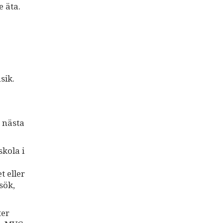
e äta.
sik.
n nästa
skola i
 eller
sök,
ter