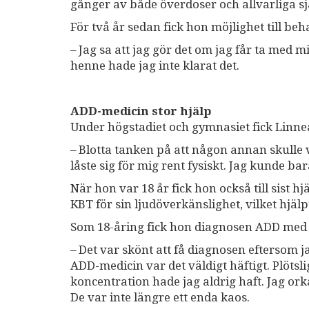
gånger av både överdoser och allvarliga s
För två år sedan fick hon möjlighet till 
– Jag sa att jag gör det om jag får ta med m
henne hade jag inte klarat det.
ADD-medicin stor hjälp
Under högstadiet och gymnasiet fick Linne
– Blotta tanken på att någon annan skulle v
låste sig för mig rent fysiskt. Jag kunde ba
När hon var 18 år fick hon också till sist h
KBT för sin ljudöverkänslighet, vilket hjälpte
Som 18-åring fick hon diagnosen ADD med 
– Det var skönt att få diagnosen eftersom ja
ADD-medicin var det väldigt häftigt. Plötsl
koncentration hade jag aldrig haft. Jag or
De var inte längre ett enda kaos.