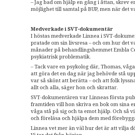
– Jag bad om hjälp en gång i åttan, skrev en 
möjlighet till samtal på BUP, men när det va
Medverkade i SVT-dokumentär
I höstas medverkade Linnea i SVT-dokument
pratade om sin livsresa – och om hur det va
månader på behandlingshemmet Embla Cen
psykiatrisk problematik.
– Tack vare en psykolog där, Thomas, vågad
att göra det en dag när jag behövde stå upp 
var så skönt att berätta – och att folk lyss
allt och alla, säger hon och skrattar.
SVT-dokumentären var Linneas första publi
framtiden vill hon skriva en bok om sina e
våga stå på sig och ta emot hjälp. Och så v
och föreläsa och hjälpa dem med förebygga
Linnea vet mer än väl hur det är att vilja dö