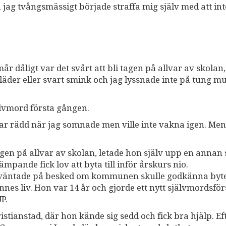
 jag tvångsmässigt började straffa mig själv med att int
r dåligt var det svårt att bli tagen på allvar av skolan,
der eller svart smink och jag lyssnade inte på tung mu
älvmord första gången.
 var rädd när jag somnade men ville inte vakna igen. Me
gen på allvar av skolan, letade hon själv upp en annan 
ande fick lov att byta till inför årskurs nio.
 väntade på besked om kommunen skulle godkänna bytet
nes liv. Hon var 14 år och gjorde ett nytt självmordsför
P.
istianstad, där hon kände sig sedd och fick bra hjälp. Ef