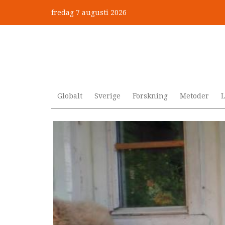
Hoppa
fredag 7 augusti 2026
till
huvudinnehåll
Globalt
Sverige
Forskning
Metoder
L