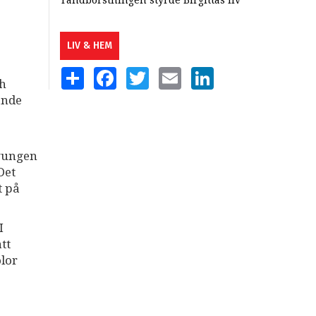
Tandborstningen styrde Birgittas liv
LIV & HEM
SHARE
FACEBOOK
TWITTER
EMAIL
LINKEDIN
ch
ande
tvungen
Det
t på
I
tt
olor