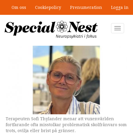
Hoppa
Om oss
Cookiepolicy
Prenumeration
Logga in
till
”Jobbet gick bra – just därför togs
huvudinnehåll
stödet bort”
Toggle
navigat
Terapeuten Sofi Thylander menar att vuxenvärlden
fortfarande ofta misstolkar problematisk skolfrånvaro som
trots, ovilja eller brist på gränser.