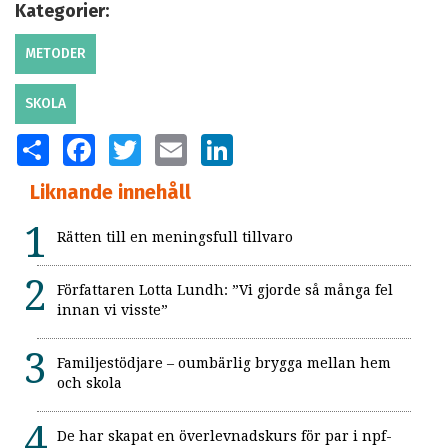
Kategorier:
METODER
SKOLA
SHARE
FACEBOOK
TWITTER
EMAIL
LINKEDIN
Liknande innehåll
Rätten till en meningsfull tillvaro
Författaren Lotta Lundh: ”Vi gjorde så många fel
innan vi visste”
Familjestödjare – oumbärlig brygga mellan hem
och skola
De har skapat en överlevnadskurs för par i npf-