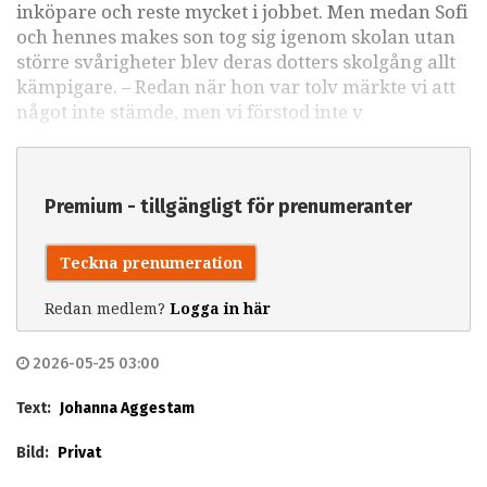
inköpare och reste mycket i jobbet. Men medan Sofi
och hennes makes son tog sig igenom skolan utan
större svårigheter blev deras dotters skolgång allt
kämpigare. – Redan när hon var tolv märkte vi att
något inte stämde, men vi förstod inte v
Premium - tillgängligt för prenumeranter
Teckna prenumeration
Redan medlem?
Logga in här
2026-05-25 03:00
Text:
Johanna Aggestam
Bild:
Privat