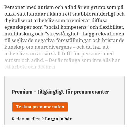
Personer med autism och adhd är en grupp som på
olika sätt hamnar i kläm i ett snabbföränderligt och
digitaliserat arbetsliv som premierar diffusa
egenskaper som ”social kompetens” och flexibilitet,
multitasking och ”stresstålighet”. Lägg i ekvationen
till seglivade negativa föreställningar och bristande
kunskap om neurodivergens – och du har ett
arbetsliv som är särskilt tufft för personer med
autism och adhd. – Det är många som inte alls har
ett arbete och det är h
Premium - tillgängligt för prenumeranter
Teckna prenumeration
Redan medlem?
Logga in här