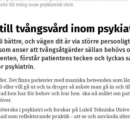
ativ till tvång inom psykiatrisk vård.
 till tvångsvård inom psykia
i bättre, och vägen dit är via större personli
, som anser att tvångsåtgärder sällan behövs
patienten, förstår patientens tecken och lyckas
r psykiatrin.
rder. Det finns patienter med maniska beteenden som lä
 eller vill gå ut och ta droger så måste man gå in och till
 vad hen har för behov och hur hen ska nå målet om pat
över.
öterska i psykiatri och forskar på Luleå Tekniska Univer
 som reflekterande praktik – att se och använda alte