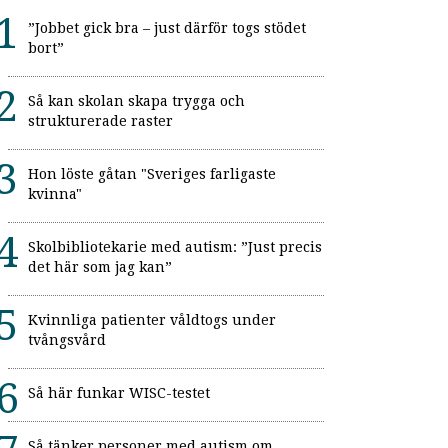
”Jobbet gick bra – just därför togs stödet
bort”
Så kan skolan skapa trygga och
strukturerade raster
Hon löste gåtan "Sveriges farligaste
kvinna"
Skolbibliotekarie med autism: ”Just precis
det här som jag kan”
Kvinnliga patienter våldtogs under
tvångsvård
Så här funkar WISC-testet
Så tänker personer med autism om