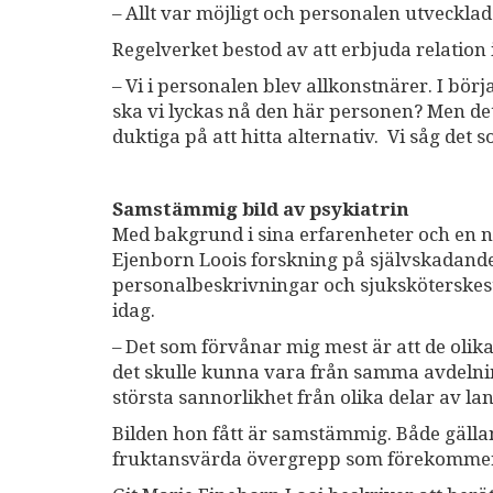
– Allt var möjligt och personalen utvecklad
Regelverket bestod av att erbjuda relation
– Vi i personalen blev allkonstnärer. I bör
ska vi lyckas nå den här personen? Men det g
duktiga på att hitta alternativ. Vi såg det 
Samstämmig bild av psykiatrin
Med bakgrund i sina erfarenheter och en ny
Ejenborn Loois forskning på självskadande
personalbeskrivningar och sjuksköterskest
idag.
– Det som förvånar mig mest är att de olik
det skulle kunna vara från samma avdelni
största sannorlikhet från olika delar av 
Bilden hon fått är samstämmig. Både gälla
fruktansvärda övergrepp som förekomme