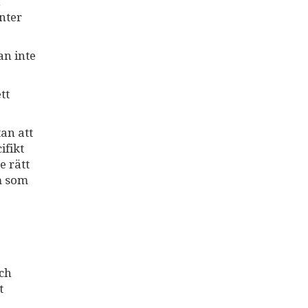
nter
an inte
tt
an att
ifikt
e rätt
m som
och
t