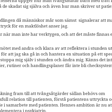
ättelserna uppger hur man tvångsmatar barn med tratt i
å de skadat sig själva och även hur man skriver ut patie
andlingen då människor mår som sämst signalerar att m
ttryck för en maktlöshet anser jag.
när man inte har verktygen, och att det måste finnas e
ötet med andra och klara av att reflektera i stunden ut
för att jag ska gå in och hantera en situation på ett spec
 stoppa mig själv i stunden och ändra mig. Känns det int
er, rutiner och handlingsplaner får inte bli checksyste
kning fram till att tvångsåtgärder sällan behövs om
full relation till patienten, förstå patientens uttryckta 
e i samarbete med patienten. Hennes ambition är nu at
plementera i psykiatrin.