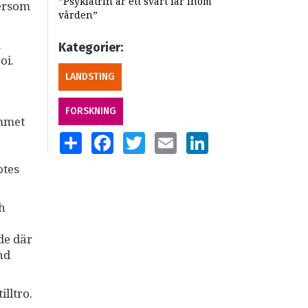
”Psykiatrin är ett svart får inom
tersom
vården”
m
Kategorier:
ooi.
LANDSTING
FORSKNING
emmet
SHARE
FACEBOOK
TWITTER
EMAIL
LINKEDIN
otes
h
ade där
nd
lltro.