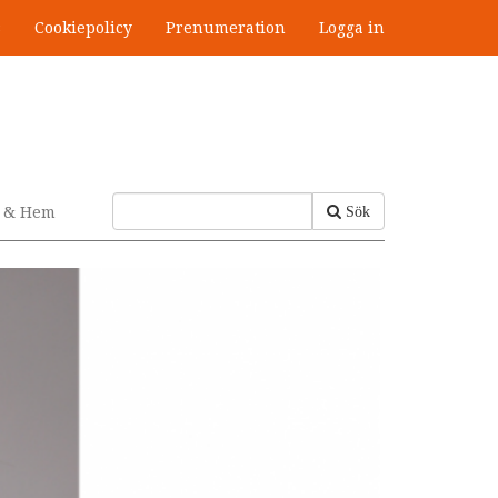
s
Cookiepolicy
Prenumeration
Logga in
v & Hem
Sök