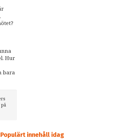
är
,
mötet?
kunna
l. Hur
n bara
ers
 på
Populärt innehåll idag