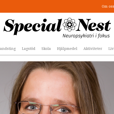
Om os
r togs stödet bort”
andsting
Lagstöd
Skola
Hjälpmedel
Aktiviteter
Li