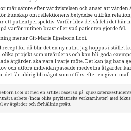
nnor mår sämre efter vårdvistelsen och anser att vården 
ör kunskap om reflektionens betydelse utifrån relation
 ett patientperspektiv. Varför blev det så fel i det här 
på varför rutinen brast eller vad patienten gjorde fel.
aning menar Git-Marie Ejneborn Looi.
 recept för då blir det en ny rutin. Jag hoppas i stället 
rta olika projekt som utvärderas och kan bli goda exempe
sade åtgärden ska vara i varje möte. Det kan jag bara ge
 behov och utföra individanpassade medvetna åtgärder ka
, det får aldrig bli något som utförs efter en given mall.
eborn Looi ut med en artikel baserad på sjuksköterskestudent
ntnära arbete (inom olika psykiatriska verksamheter) med fokus
 av åtgärder och förhållningssätt.