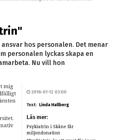
trin"
gt ansvar hos personalen. Det menar
 om personalen lyckas skapa en
 samarbeta. Nu vill hon
rt mig
2016-01-12 03:00
fälligt
ienten
Text:
Linda Hallberg
Läs mer:
sitet.
rnativ
Psykiatrin i Skåne får
miljondonation