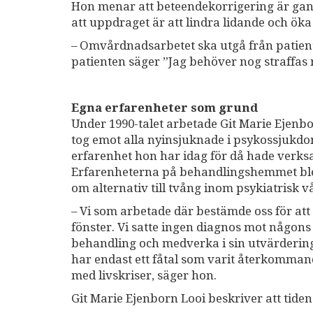
Hon menar att beteendekorrigering är gan
att uppdraget är att lindra lidande och ök
– Omvårdnadsarbetet ska utgå från patient
patienten säger ”Jag behöver nog straffas 
Egna erfarenheter som grund
Under 1990-talet arbetade Git Marie Ejen
tog emot alla nyinsjuknade i psykossjukdo
erfarenhet hon har idag för då hade verks
Erfarenheterna på behandlingshemmet blev
om alternativ till tvång inom psykiatrisk v
– Vi som arbetade där bestämde oss för at
fönster. Vi satte ingen diagnos mot någons v
behandling och medverka i sin utvärdering. V
har endast ett fåtal som varit återkommand
med livskriser, säger hon.
Git Marie Ejenborn Looi beskriver att tide