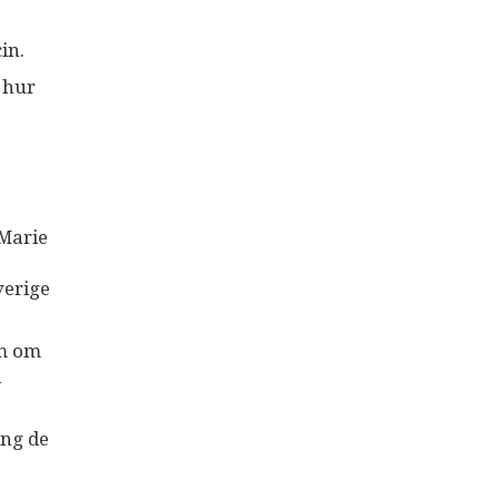
in.
 hur
 Marie
verige
om om
d
ing de