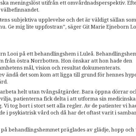
ska meningslöst utifrån ett omvårdnadsperspektiv. Ef
a välbefinnandet.
ens subjektiva upplevelse och det är väldigt sällan so
nu. Ge mig lite uppfostran”, säger Git Marie Ejneborn L
born Looi på ett behandlingshem i Luleå. Behandlingsh
m från östra Norrbotten. Hon önskar att hon hade den
amhetens mål, vision och resultat dokumenterats.
 ändå det som kom att ligga till grund för hennes hyp
ård.
t arbeta helt utan tvångsåtgärder. Bara öppna dörrar oc
ilja, patienterna fick delta i att utforma sin medicinska
i tog bort i stort sett alla regler. Av de patienter vi h
e i psykiatrisk vård och då har det oftast varit i samba
n på behandlingshemmet präglades av glädje, hopp och ti