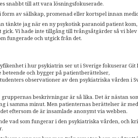
es snabbt till att vara lösningsfokuserade.
 i form av sällskap, promenad eller kortspel innan medic
jan tänkte jag när en ny psykotisk paranoid patient kom,
ick. Vi hade inte tillgång till tvångsåtgärder så vi blev
som fungerade och utgick från det.
fikenhet i hur psykiatrin ser ut i Sverige fokuserar Git
 beteende och bygger på patientberättelser,
udenters observationer av den psykiatriska vården i S
a gruppernas beskrivningar är så lika. Det är nästan s
ng i samma minut. Men patienternas berättelser är me
landet eftersom de är insamlade anonymt via webben.
nde vad som fungerar i den psykiatriska vården, och kr
r.