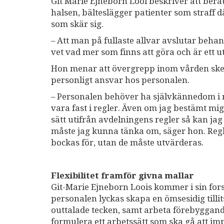
Git Marie Ejneborn Looi beskriver att ber
halsen, bälteslägger patienter som straff d
som skär sig.
– Att man på fullaste allvar avslutar beh
vet vad mer som finns att göra och är ett u
Hon menar att övergrepp inom vården sker 
personligt ansvar hos personalen.
– Personalen behöver ha självkännedom i m
vara fast i regler. Även om jag bestämt mig 
sätt utifrån avdelningens regler så kan jag
måste jag kunna tänka om, säger hon. Regl
bockas för, utan de måste utvärderas.
Flexibilitet framför givna mallar
Git-Marie Ejneborn Loois kommer i sin fors
personalen lyckas skapa en ömsesidig tillits
outtalade tecken, samt arbeta förebyggand
formulera ett arbetssätt som ska gå att im