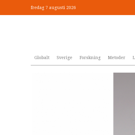
Hoppa
fredag 7 augusti 2026
till
”Jobbet gick bra – just därfö
huvudinnehåll
Globalt
Sverige
Forskning
Metoder
L