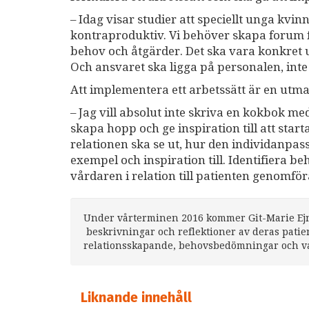
– Idag visar studier att speciellt unga kvi
kontraproduktiv. Vi behöver skapa forum f
behov och åtgärder. Det ska vara konkret ur
Och ansvaret ska ligga på personalen, inte 
Att implementera ett arbetssätt är en utm
– Jag vill absolut inte skriva en kokbok med
skapa hopp och ge inspiration till att sta
relationen ska se ut, hur den individanpas
exempel och inspiration till. Identifiera
vårdaren i relation till patienten genomföra
Under vårterminen 2016 kommer Git-Marie Ejn
beskrivningar och reflektioner av deras patie
relationsskapande, behovsbedömningar och val
Liknande innehåll