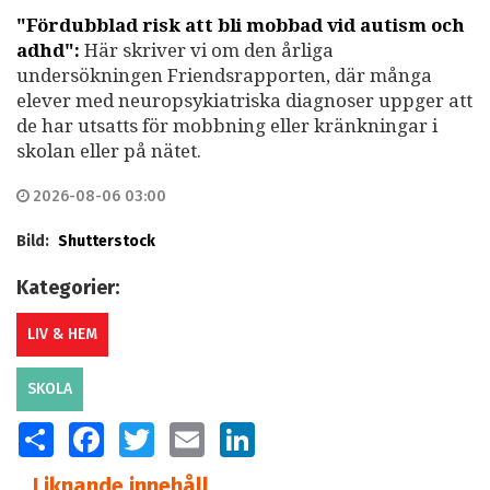
"Fördubblad risk att bli mobbad vid autism och
adhd":
Här skriver vi om den årliga
undersökningen Friendsrapporten, där många
elever med neuropsykiatriska diagnoser uppger att
de har utsatts för mobbning eller kränkningar i
skolan eller på nätet.
2026-08-06 03:00
Bild:
Shutterstock
Kategorier:
LIV & HEM
SKOLA
SHARE
FACEBOOK
TWITTER
EMAIL
LINKEDIN
Liknande innehåll