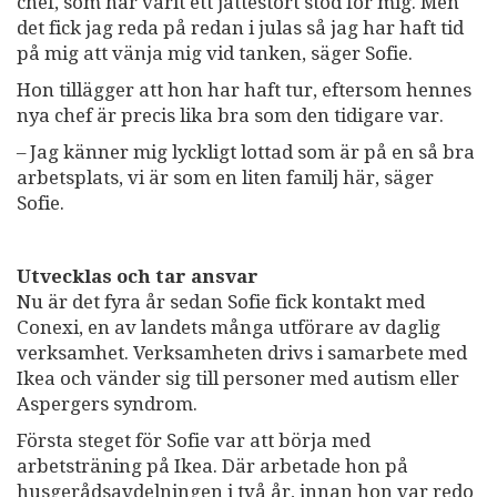
chef, som har varit ett jättestort stöd för mig. Men
det fick jag reda på redan i julas så jag har haft tid
på mig att vänja mig vid tanken, säger Sofie.
Hon tillägger att hon har haft tur, eftersom hennes
nya chef är precis lika bra som den tidigare var.
– Jag känner mig lyckligt lottad som är på en så bra
arbetsplats, vi är som en liten familj här, säger
Sofie.
Utvecklas och tar ansvar
Nu är det fyra år sedan Sofie fick kontakt med
Conexi, en av landets många utförare av daglig
verksamhet. Verksamheten drivs i samarbete med
Ikea och vänder sig till personer med autism eller
Aspergers syndrom.
Första steget för Sofie var att börja med
arbetsträning på Ikea. Där arbetade hon på
husgerådsavdelningen i två år, innan hon var redo