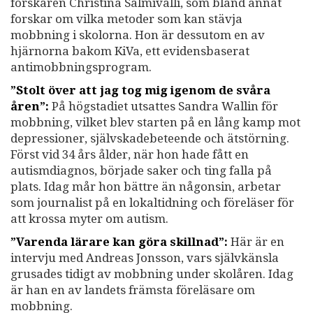
forskaren Christina Salmivalli, som bland annat
forskar om vilka metoder som kan stävja
mobbning i skolorna. Hon är dessutom en av
hjärnorna bakom KiVa, ett evidensbaserat
antimobbningsprogram.
”Stolt över att jag tog mig igenom de svåra
åren”:
På högstadiet utsattes Sandra Wallin för
mobbning, vilket blev starten på en lång kamp mot
depressioner, självskadebeteende och ätstörning.
Först vid 34 års ålder, när hon hade fått en
autismdiagnos, började saker och ting falla på
plats. Idag mår hon bättre än någonsin, arbetar
som journalist på en lokaltidning och föreläser för
att krossa myter om autism.
”Varenda lärare kan göra skillnad”:
Här är en
intervju med Andreas Jonsson, vars självkänsla
grusades tidigt av mobbning under skolåren. Idag
är han en av landets främsta föreläsare om
mobbning.