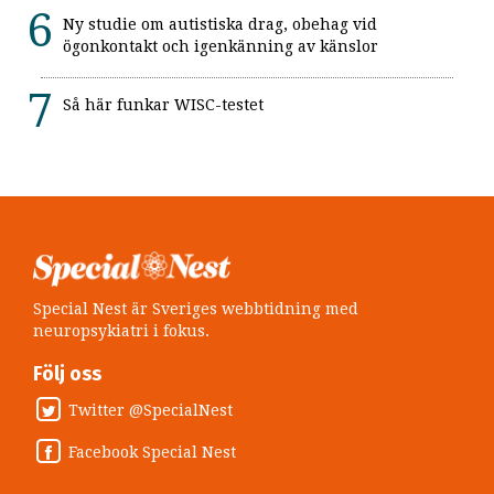
Ny studie om autistiska drag, obehag vid
ögonkontakt och igenkänning av känslor
Så här funkar WISC-testet
Special Nest är Sveriges webbtidning med
neuropsykiatri i fokus.
Följ oss
Twitter @SpecialNest
Facebook Special Nest