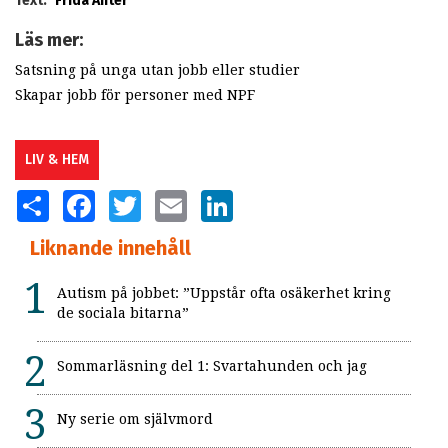
Text:
Frida Anter
Läs mer:
Satsning på unga utan jobb eller studier
Skapar jobb för personer med NPF
LIV & HEM
SHARE
FACEBOOK
TWITTER
EMAIL
LINKEDIN
Liknande innehåll
Autism på jobbet: ”Uppstår ofta osäkerhet kring
de sociala bitarna”
Sommarläsning del 1: Svartahunden och jag
Ny serie om självmord