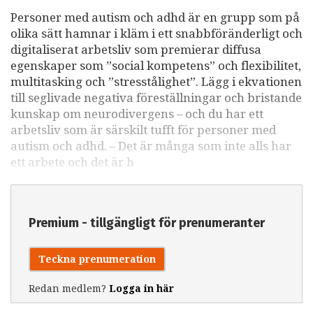
Personer med autism och adhd är en grupp som på
olika sätt hamnar i kläm i ett snabbföränderligt och
digitaliserat arbetsliv som premierar diffusa
egenskaper som ”social kompetens” och flexibilitet,
multitasking och ”stresstålighet”. Lägg i ekvationen
till seglivade negativa föreställningar och bristande
kunskap om neurodivergens – och du har ett
arbetsliv som är särskilt tufft för personer med
autism och adhd. – Det är många som inte alls har
ett arbete och det är h
Premium - tillgängligt för prenumeranter
Teckna prenumeration
Redan medlem?
Logga in här