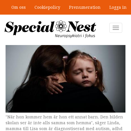
Hoppa
Om oss
Cookiepolicy
Prenumeration
Logga in
till
”Jobbet gick bra – just därför togs
huvudinnehåll
stödet bort”
Toggle
navigat
"När hon kommer hem är hon ett annat barn. Den bilden
skolan ser är inte alls samma som hemma", säger Linda,
mamma till Lisa som är diagnostiserad med autism, adhd