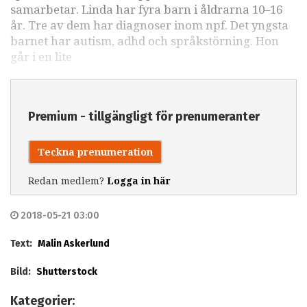
samarbetar. Linda har fyra barn i åldrarna 10–16
år. Tre av dem har diagnoser inom npf. Det yngsta
barnet har autism, adhd och språkstörning. Hon
går i en lite
Premium - tillgängligt för prenumeranter
Teckna prenumeration
Redan medlem?
Logga in här
2018-05-21 03:00
Text:
Malin Askerlund
Bild:
Shutterstock
Kategorier: