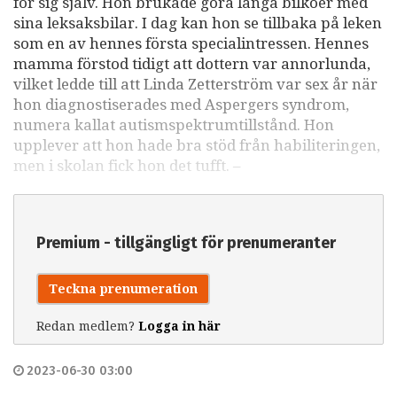
för sig själv. Hon brukade göra långa bilköer med
sina leksaksbilar. I dag kan hon se tillbaka på leken
som en av hennes första specialintressen. Hennes
mamma förstod tidigt att dottern var annorlunda,
vilket ledde till att Linda Zetterström var sex år när
hon diagnostiserades med Aspergers syndrom,
numera kallat autismspektrumtillstånd. Hon
upplever att hon hade bra stöd från habiliteringen,
men i skolan fick hon det tufft. –
Premium - tillgängligt för prenumeranter
Teckna prenumeration
Redan medlem?
Logga in här
2023-06-30 03:00