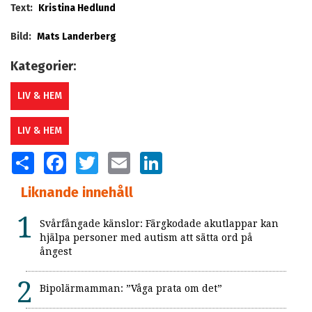
Text:
Kristina Hedlund
Bild:
Mats Landerberg
Kategorier:
LIV & HEM
LIV & HEM
SHARE
FACEBOOK
TWITTER
EMAIL
LINKEDIN
Liknande innehåll
Svårfångade känslor: Färgkodade akutlappar kan
hjälpa personer med autism att sätta ord på
ångest
Bipolärmamman: ”Våga prata om det”