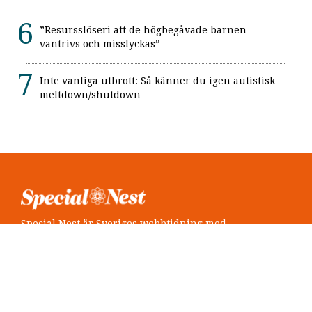
”Resursslöseri att de högbegåvade barnen
vantrivs och misslyckas”
Inte vanliga utbrott: Så känner du igen autistisk
meltdown/shutdown
Special Nest är Sveriges webbtidning med
neuropsykiatri i fokus.
Följ oss
Twitter @SpecialNest