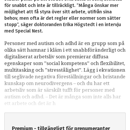
för snabbt och inte är tillräckligt. ”Många önskar mer
möjlighet att få styra över sitt arbete, utifrån sina
behov, men ofta är det regler eller normer som sätter
stopp”, säger doktoranden Erika Högstedt i en intervju
med Special Nest.
Personer med autism och adhd är en grupp som på
olika sätt hamnar i kläm i ett snabbföränderligt och
digitaliserat arbetsliv som premierar diffusa
egenskaper som ”social kompetens” och flexibilitet,
multitasking och ”stresstålighet”. Lägg i ekvationen
till seglivade negativa föreställningar och bristande
kunskap om neurodivergens – och du har ett
arbetsliv som är särskilt tufft för personer med
autism och adhd. – Det är många som inte alls har
ett arbete och det är h
Premium - tillgängligt för prenumeranter