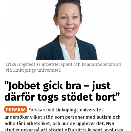
Erika Högstedt är arbetsterapeut och kommundoktorand
vid Linköpings universitet.
”Jobbet gick bra – just
därför togs stödet bort”
PREMIUM
Forskare vid Linköpings universitet
undersöker vilket stöd som personer med autism och
adhd får i arbetslivet, och hur de upplever det. Nya
studier pekar på att stödet ofta sätts in sent, avslutas