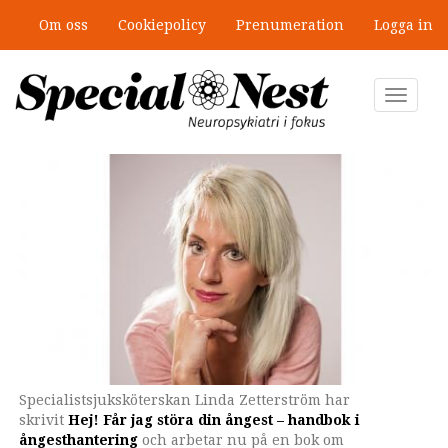
Hoppa
Om oss
Cookiepolicy
Prenumeration
Logga in
till
”Jobbet gick bra – just därför togs
huvudinnehåll
stödet bort”
Toggle
navigat
Specialistsjuksköterskan Linda Zetterström har
Linda Zetterströms bok innehåller inte bara fakta om
skrivit
ångest utan också många handfasta tips för alla som
Hej! Får jag störa din ångest – handbok i
ångesthantering
möter ångest i sin vardag.
och arbetar nu på en bok om