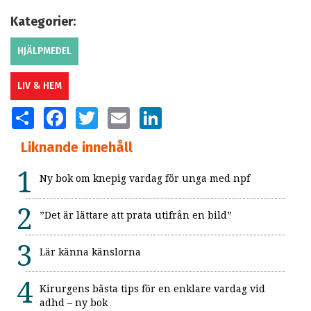
Kategorier:
HJÄLPMEDEL
LIV & HEM
SHARE
FACEBOOK
TWITTER
EMAIL
LINKEDIN
Liknande innehåll
Ny bok om knepig vardag för unga med npf
”Det är lättare att prata utifrån en bild”
Lär känna känslorna
Kirurgens bästa tips för en enklare vardag vid
adhd – ny bok