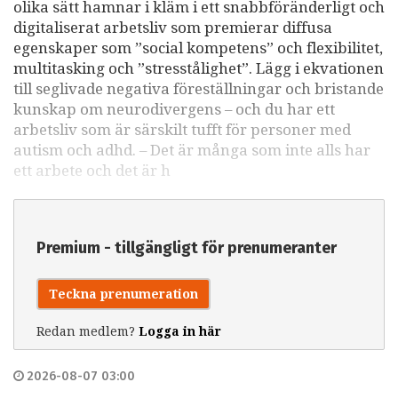
olika sätt hamnar i kläm i ett snabbföränderligt och
digitaliserat arbetsliv som premierar diffusa
egenskaper som ”social kompetens” och flexibilitet,
multitasking och ”stresstålighet”. Lägg i ekvationen
till seglivade negativa föreställningar och bristande
kunskap om neurodivergens – och du har ett
arbetsliv som är särskilt tufft för personer med
autism och adhd. – Det är många som inte alls har
ett arbete och det är h
Premium - tillgängligt för prenumeranter
Teckna prenumeration
Redan medlem?
Logga in här
2026-08-07 03:00