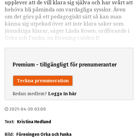
upplever att de vill klara sig själva och har svårt att
behöva bli påminda om vardagliga sysslor. Även
om det görs på ett pedagogiskt sätt så kan man
känna sig utpekad över att inte klara saker som
jämnåriga klarar, säger Linda Rosen, ordförande i
Orka och Funka, en förening i södra D
Premium - tillgängligt för prenumeranter
Teckna prenumeration
Redan medlem?
Logga in här
2021-04-30 03:00
Text:
Kristina Hedlund
Bild:
Föreningen Orka och Funka