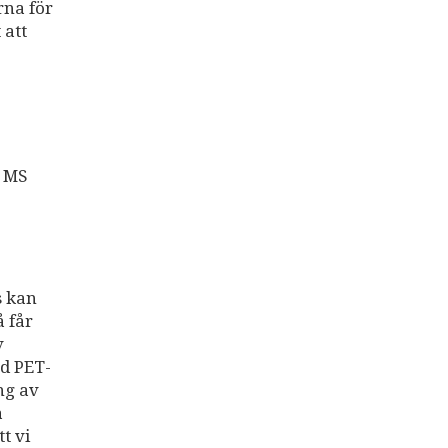
rna för
 att
r MS
s kan
å får
v
ed PET-
ng av
a
t vi