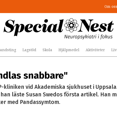
Om os
andsting
Lagstöd
Skola
Hjälpmedel
Aktiviteter
Li
ndlas snabbare"
P-kliniken vid Akademiska sjukhuset i Uppsal
an läste Susan Swedos första artikel. Han me
nter med Pandassymtom.