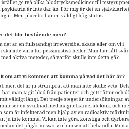
stället ge två olika blodtrycksmediciner till testgruppe
psykiatrin är inte där än. För mig är det en självklarhet
ingar. Men placebo har en väldigt hög status.
 det blir bestående men?
det är en fullständigt irreversibel skada eller om vi i
n ska inte vara för pessimistisk heller. Man har fått svå
a med aktiva metoder, så varför skulle inte detta gå?
sk om att vi kommer att komma på vad det här är?
rat, men det är ju struntprat att man inte skulle veta. Del
n har man tagit blod från patienter och gett råttor och d
mit väldigt långt. Det tredje steget är undersökningar a
där man ser en svullnad med magnetkamerateknik, och m
n som är infekterad men hjälp av en radioaktiv märkni
n ju inte komma. Vi kan inte göra konstiga och dyrbar
edan det pågår missar vi chansen att behandla. Men at