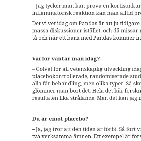
– Jag tycker man kan prova en kortisonku
inflammatorisk reaktion kan man alltid pr
Det vi vet idag om Pandas är att ju tidiga
massa diskussioner istället, och då missar 
tå och när ett barn med Pandas kommer in 
Varför väntar man idag?
– Golvet för all vetenskaplig utveckling id
placebokontrollerade, randomiserade studie
alla får behandling, men olika typer. Så s
glömmer man bort det. Hela det här forskni
resultaten lika strålande. Men det kan jag i
Du är emot placebo?
– Ja, jag tror att den tiden är förbi. Så for
två verksamma ämnen. Ett exempel är fors