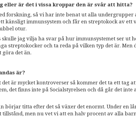
 eller är det i vissa kroppar den är svår att hitta?
ed forskning, så vi har inte benat ut alla undergrupper 
ett känsligt immunsystem och får en streptokock av ett v
dubbel otur.
els skulle jag vilja ha svar på hur immunsystemet ser ut h
fånga streptokocker och ta reda på vilken typ det är. Men 
 göra det än.
Pandas är?
att det är mycket kontroverser så kommer det ta ett tag at
em, det finns inte på Socialstyrelsen och då går det inte a
örjar titta efter det så växer det enormt. Under en l
tillstånd, men nu vet vi att en halv procent av alla barn