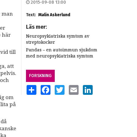
2015-09-08 13:00
r man
Text:
Malin Askerlund
Läs mer:
er
e här
Neuropsykiatriska symtom av
streptokocker
Pandas – en autoimmun sjukdom
id till
med neuropsykiatriska symtom
a, att
pelvis.
FORSKNING
 och
SHARE
FACEBOOK
TWITTER
EMAIL
LINKEDIN
sig om
lita på
 då
 kanske
ska