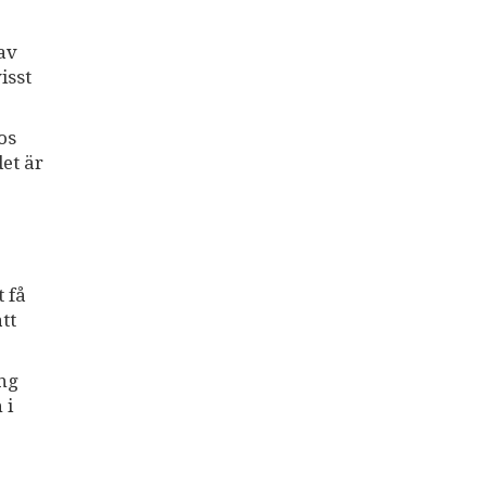
av
isst
os
det är
t få
tt
ång
 i