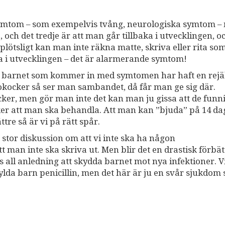
symtom – som exempelvis tvång, neurologiska symtom –
 och det tredje är att man går tillbaka i utvecklingen, o
t plötsligt kan man inte räkna matte, skriva eller rita s
aka i utvecklingen – det är alarmerande symtom!
tt barnet som kommer in med symtomen har haft en rejä
eptokocker så ser man sambandet, då får man ge sig där.
cker, men gör man inte det kan man ju gissa att de funni
ycker att man ska behandla. Att man kan ”bjuda” på 14 da
ättre så är vi på rätt spår.
 stor diskussion om att vi inte ska ha någon
tt man inte ska skriva ut. Men blir det en drastisk förbä
nns all anledning att skydda barnet mot nya infektioner. V
kylda barn penicillin, men det här är ju en svår sjukdom