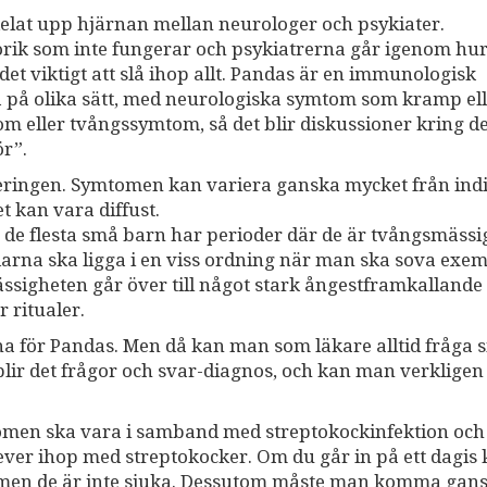
 delat upp hjärnan mellan neurologer och psykiater.
orik som inte fungerar och psykiatrerna går igenom hu
t viktigt att slå ihop allt. Pandas är en immunologisk
 på olika sätt, med neurologiska symtom som kramp ell
 eller tvångssymtom, så det blir diskussioner kring d
ör”.
eringen. Symtomen kan variera ganska mycket från indiv
t kan vara diffust.
, de flesta små barn har perioder där de är tvångsmässig
uddarna ska ligga i en viss ordning när man ska sova exem
ssigheten går över till något stark ångestframkallande
 ritualer.
erna för Pandas. Men då kan man som läkare alltid fråga 
 blir det frågor och svar-diagnos, och kan man verkligen 
tomen ska vara i samband med streptokockinfektion och
ever ihop med streptokocker. Om du går in på ett dagis
, men de är inte sjuka. Dessutom måste man komma gan