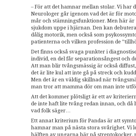
– För att det hamnar mellan stolar. Vi har
Neurologer går igenom vad det är för mot
mår och stämningsfunktioner. Men här är de
sjukdom uppe i hjärnan. Den kan debutera
dålig motorik, men också som psykossymtom
patienterna och vilken profession de ”tillh
Det finns också svaga punkter i diagnostis
individ, en del får separationsångest och de
Att man blir tvångsmässig är också diffust
det är lite kul att inte gå på streck och k
Men det är en väldig skillnad när tvångsmä
man tror att mamma dör om man inte utför
Att det kommer plötsligt är ett av kriteri
de inte haft lite tvång redan innan, och då
vad folk säger…
Ett annat kriterium för Pandas är att sym
hamnar man på nästa stora svårighet. Vi l
hälften av ungarna bär på streptokocker