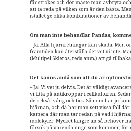
får strokes och dör måste man avbryta och i
att ta reda på vilken som är den bästa. Men 
istället ge olika kombinationer av behandl
Om man inte behandlar Pandas, kommer
– Ja. Alla hjärnretningar kan skada. Men om 
framtiden kan återställa det vet vi inte. Ma
(Multipel Skleros, reds anm.) att gå tillbak
Det känns ändå som att du är optimisti
– Ja! Vi vet ju delvis. Det är väldigt avance
vi titta på antikroppar i cellkulturen. Seda
de också tvång och tics. Så man har ju kom
hjärnan, och då har man sett vissa fall 
kamera där man tar redan på vad i hjärna
molekyler. Mycket längre än så behöver ma
försök på varenda unge som kommer, för m