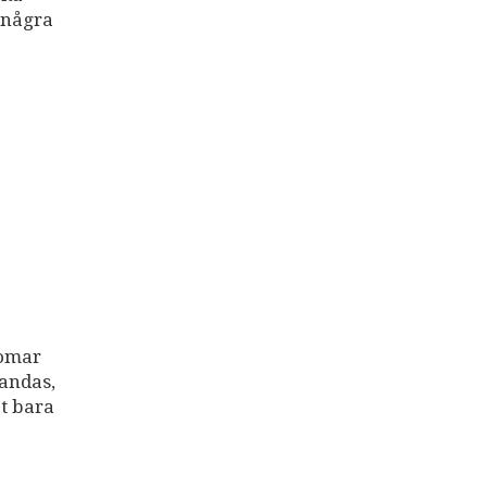
p några
domar
Pandas,
et bara