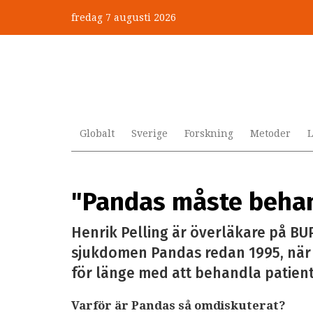
Hoppa
fredag 7 augusti 2026
till
huvudinnehåll
Globalt
Sverige
Forskning
Metoder
L
"Pandas måste beha
Henrik Pelling är överläkare på BU
sjukdomen Pandas redan 1995, när h
för länge med att behandla patie
Varför är Pandas så omdiskuterat?