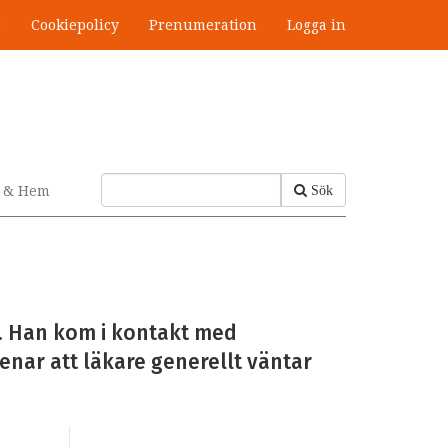
s
Cookiepolicy
Prenumeration
Logga in
v & Hem
Sök
a. Han kom i kontakt med
nar att läkare generellt väntar