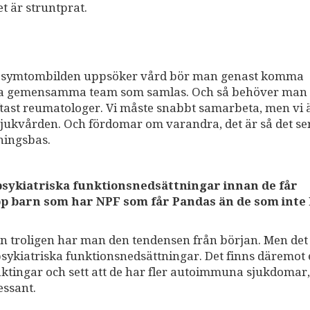
et är struntprat.
här symtombilden uppsöker vård bör man genast komma
a ha gemensamma team som samlas. Och så behöver man
tast reumatologer. Vi måste snabbt samarbeta, men vi 
 sjukvården. Och fördomar om varandra, det är så det ser
ningsbas.
ykiatriska funktionsnedsättningar innan de får
upp barn som har NPF som får Pandas än de som inte
, men troligen har man den tendensen från början. Men det
psykiatriska funktionsnedsättningar. Det finns däremot
ktingar och sett att de har fler autoimmuna sjukdomar, 
essant.