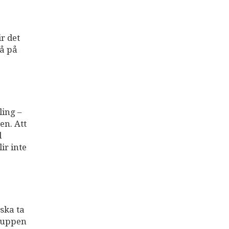
r det
tå på
ling –
en. Att
d
ir inte
 ska ta
gruppen