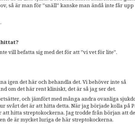
t prov, så är man för ”snäll” kanske man ändå inte får up
.
hittat?
e vill befatta sig med det för att ”vi vet för lite”.
änna igen det här och behandla det. Vi behöver inte så
d om det här rent kliniskt, det är så jag ser det.
 fortsätter, och jämfört med många andra ovanliga sjuk
r svårt det är att hitta detta. När jag började kolla på 
r att hitta streptokockerna. Jag trodde från början att d
men de är mycket luriga de här streptokockerna.