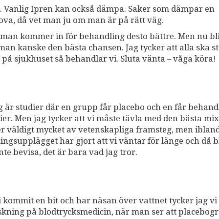
r. Vanlig Ipren kan också dämpa. Saker som dämpar en
ova, då vet man ju om man är på rätt väg.
re man kommer in för behandling desto bättre. Men nu bli
man kanske den bästa chansen. Jag tycker att alla ska s
på sjukhuset så behandlar vi. Sluta vänta – våga köra!
ag är studier där en grupp får placebo och en får behand
r. Men jag tycker att vi måste tävla med den bästa mix
ker väldigt mycket av vetenskapliga framsteg, men iblan
ngsupplägget har gjort att vi väntar för länge och då bl
nte bevisa, det är bara vad jag tror.
t vi kommit en bit och har näsan över vattnet tycker jag vi
kning på blodtrycksmedicin, när man ser att placebo