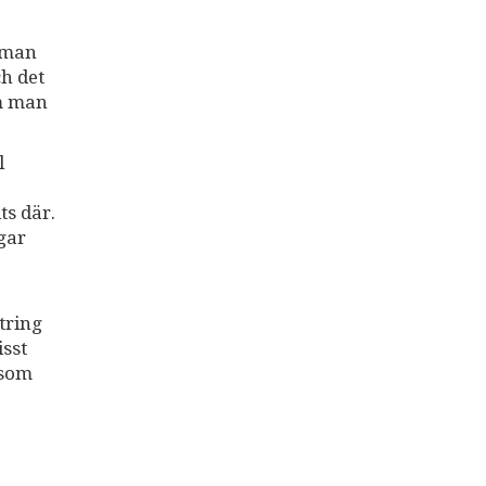
 man
ch det
om man
l
ts där.
gar
ttring
isst
 som