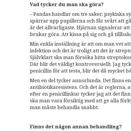
Vad tycker du man ska göra?
– Pandas handlar om tre saker; psykiska 
spärrar upp pupillerna och får svårt att gå,
är det allvarligaste. Hjärnan signalerar at
brukar göra. Att kissa på sig och gå tillb
Min enkla inställning är att om man vet a
infektion och det är troligt att det är str
Självklart ska man försöka hitta streptoko
Där blir det väldigt kontroversiellt. Jag t
penicillin för att testa, blir det då mycket b
Men en del tycker annorlunda. Det finns en
antibiotikaresistens. Och det är reglerna, a
efter en penicillinkur tycker jag att det fi
ska man vara försiktig med att ge alla för
man måste behandla snabbt.
Finns det någon annan behandling?