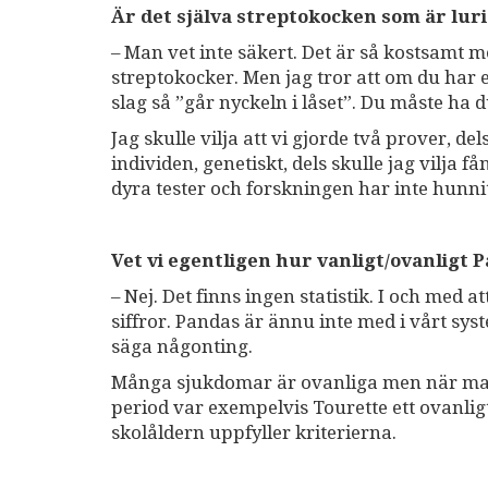
Är det själva streptokocken som är lurig
– Man vet inte säkert. Det är så kostsamt m
streptokocker. Men jag tror att om du har 
slag så ”går nyckeln i låset”. Du måste ha 
Jag skulle vilja att vi gjorde två prover, d
individen, genetiskt, dels skulle jag vilja 
dyra tester och forskningen har inte hunnit
Vet vi egentligen hur vanligt/ovanligt 
– Nej. Det finns ingen statistik. I och med 
siffror. Pandas är ännu inte med i vårt syst
säga någonting.
Många sjukdomar är ovanliga men när man b
period var exempelvis Tourette ett ovanligt 
skolåldern uppfyller kriterierna.