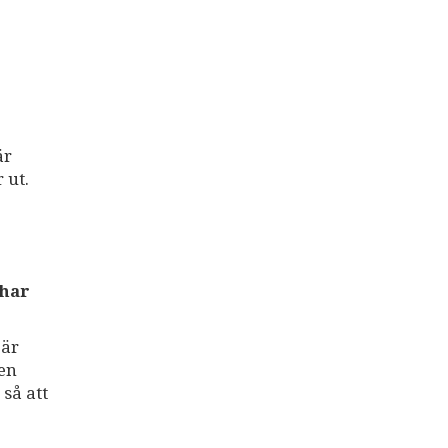
är
 ut.
 har
 är
 en
så att