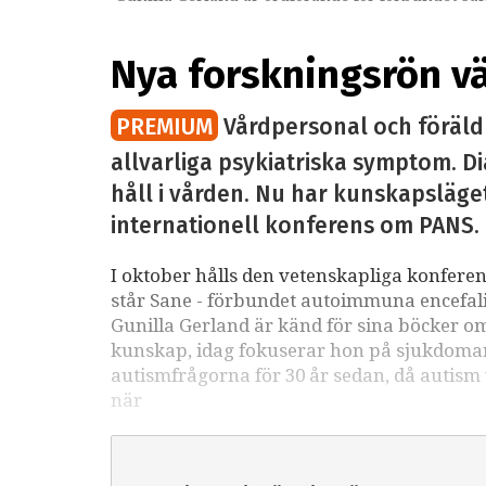
Nya forskningsrön v
PREMIUM
Vårdpersonal och föräldr
allvarliga psykiatriska symptom.
håll i vården. Nu har kunskapsläge
internationell konferens om PANS.
I oktober hålls den vetenskapliga konfer
står Sane - förbundet autoimmuna encefali
Gunilla Gerland är känd för sina böcker o
kunskap, idag fokuserar hon på sjukdoma
autismfrågorna för 30 år sedan, då autism
när