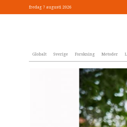
Hoppa
fredag 7 augusti 2026
till
huvudinnehåll
Globalt
Sverige
Forskning
Metoder
L