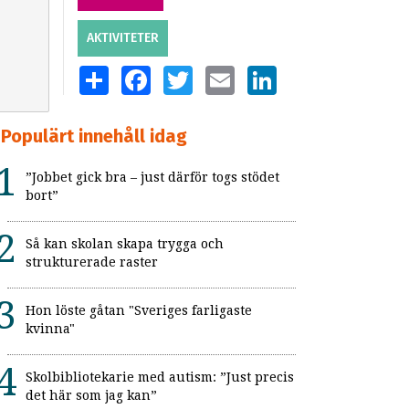
AKTIVITETER
SHARE
FACEBOOK
TWITTER
EMAIL
LINKEDIN
Populärt innehåll idag
”Jobbet gick bra – just därför togs stödet
bort”
Så kan skolan skapa trygga och
strukturerade raster
Hon löste gåtan "Sveriges farligaste
kvinna"
Skolbibliotekarie med autism: ”Just precis
det här som jag kan”