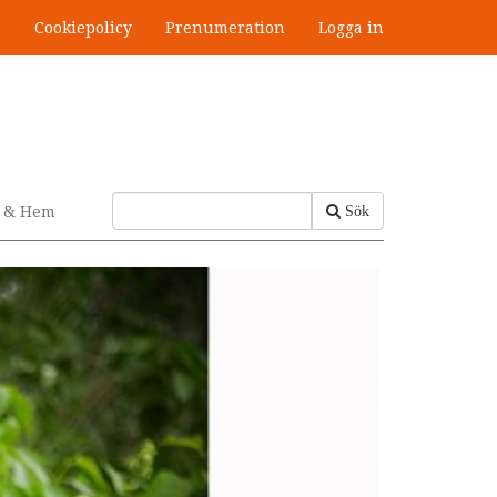
s
Cookiepolicy
Prenumeration
Logga in
v & Hem
Sök