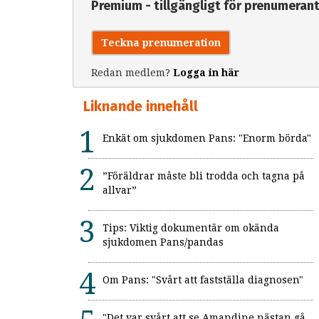
Premium - tillgängligt för prenumeran
Teckna prenumeration
Redan medlem?
Logga in här
Liknande innehåll
Enkät om sjukdomen Pans: "Enorm börda"
”Föräldrar måste bli trodda och tagna på
allvar”
Tips: Viktig dokumentär om okända
sjukdomen Pans/pandas
Om Pans: "Svårt att fastställa diagnosen"
"Det var svårt att se Amandine nästan gå