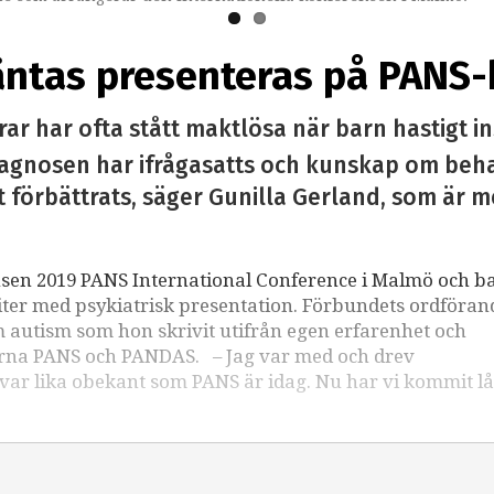
äntas presenteras på PANS
ar har ofta stått maktlösa när barn hastigt i
 Diagnosen har ifrågasatts och kunskap om b
t förbättrats, säger Gunilla Gerland, som är 
ensen 2019 PANS International Conference i Malmö och 
ter med psykiatrisk presentation. Förbundets ordföran
m autism som hon skrivit utifrån egen erfarenhet och
rna PANS och PANDAS. – Jag var med och drev
 var lika obekant som PANS är idag. Nu har vi kommit l