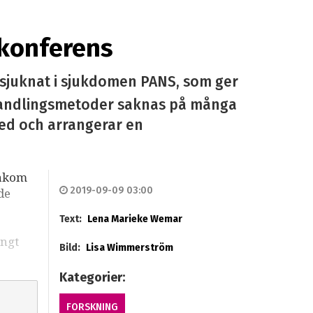
-konferens
nsjuknat i sjukdomen PANS, som ger
ehandlingsmetoder saknas på många
med och arrangerar en
bakom
2019-09-09 03:00
de
Text:
Lena Marieke Wemar
ångt
Bild:
Lisa Wimmerström
Kategorier:
FORSKNING