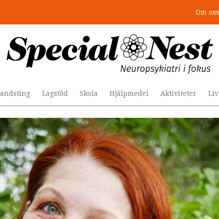
Om os
andsting
Lagstöd
Skola
Hjälpmedel
Aktiviteter
Li