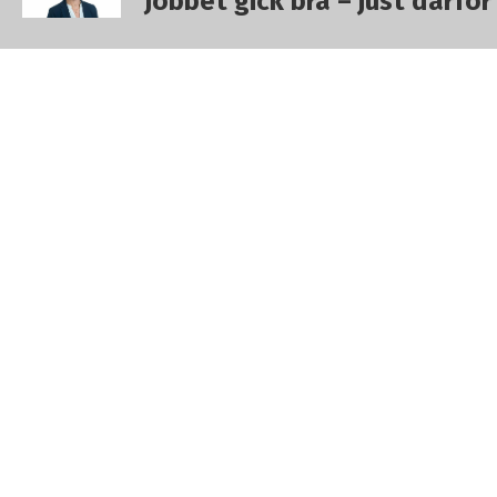
”Jobbet gick bra – just därfö
Erika Högstedt är arbetsterapeut och kommundok