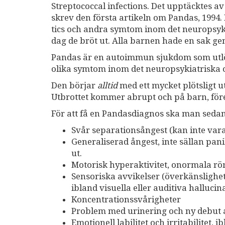
Streptococcal infections. Det upptäcktes 
skrev den första artikeln om Pandas, 1994. 
tics och andra symtom inom det neuropsyk
dag de bröt ut. Alla barnen hade en sak g
Pandas är en autoimmun sjukdom som utlö
olika symtom inom det neuropsykiatriska 
Den börjar
alltid
med ett mycket plötsligt u
Utbrottet kommer abrupt och på barn, före
För att få en Pandasdiagnos ska man sedan
Svår separationsångest (kan inte vara
Generaliserad ångest, inte sällan pan
ut.
Motorisk hyperaktivitet, onormala rör
Sensoriska avvikelser (överkänslighet 
ibland visuella eller auditiva hallucin
Koncentrationssvårigheter
Problem med urinering och ny debut 
Emotionell labilitet och irritabilitet,