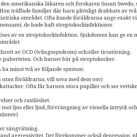
av den amerikanska läkaren och forskaren Susan Swedo,
Hon träffade familjer där barn plötsligt drabbats av två
iatriska området. Ofta kunde föräldrarna ange exakt v
emensamt, de hade haft streptokockinfektioner.
ses av en streptokockinfektion. Sjukdomen kan ge en
området.
tbrott av OCD (tvångssyndrom) och/eller ticsstörning.
 puberteten. Och barnet bär på streptokocker.
 ha minst två av följande symtom:
 utan föräldrarna, vill sova med dem osv)
ikattacker. Ofta får barnen stora pupiller och ser vetts
elser och rastlöshet.
mot ljus eller ljud, förvrängning av visuella intryck oc
ationer)
av sängvätning.
 ibland aggressivitet. Det förekommer också depression, pl