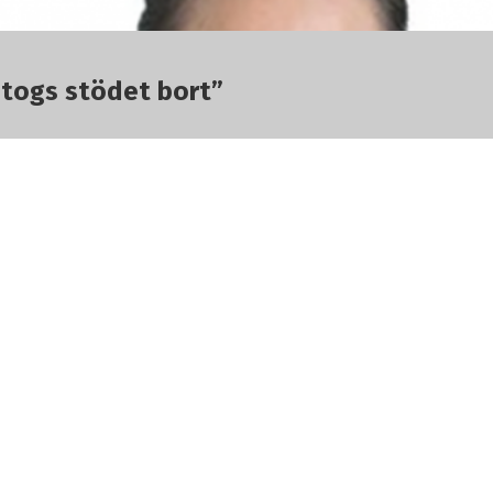
r togs stödet bort”