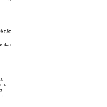
så när
pojkar
la
ma.
tt
ka