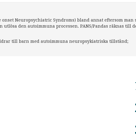
te onset Neuropsychiatric Syndroms) bland annat eftersom man s
kan utlösa den autoimmuna processen. PANS/Pandas räknas till d
äldrar till barn med autoimmuna neuropsykiatriska tillstånd;