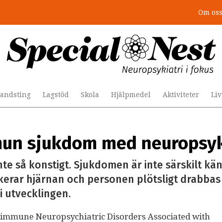
Om os
andsting
Lagstöd
Skola
Hjälpmedel
Aktiviteter
Li
mun sjukdom med neuropsyk
nte så konstigt. Sjukdomen är inte särskilt kä
erar hjärnan och personen plötsligt drabba
i utvecklingen.
toimmune Neuropsychiatric Disorders Associated with