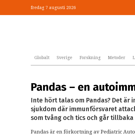
Hoppa
fredag 7 augusti 2026
till
huvudinnehåll
Globalt
Sverige
Forskning
Metoder
L
Pandas – en autoim
Inte hört talas om Pandas? Det är i
sjukdom där immunförsvaret attack
som tvång och tics och går tillbaka 
Pandas är en förkortning av Pediatric Au