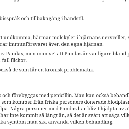
isspråk och tillbakagång i handstil.
att undkomma, härmar molekyler i hjärnans nervceller, 
rar immunförsvaret även den egna hjärnan.
v Pandas, men man vet att Pandas är vanligare bland 
fall flickor.
 också de som får en kronisk problematik.
s och förebyggas med penicillin. Man kan också behand
r som kommer från friska personers donerade blodplas
älpa. Några personer med Pandas har blivit hjälpta av a
r inte kommit så långt än, så det är svårt att säga vil
ilka symtom man ska använda vilken behandling.