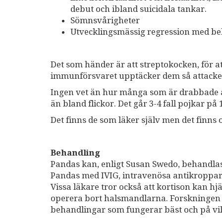
debut och ibland suicidala tankar.
Sömnsvårigheter
Utvecklingsmässig regression med beb
Det som händer är att streptokocken, för 
immunförsvaret upptäcker dem så attacke
Ingen vet än hur många som är drabbade a
än bland flickor. Det går 3-4 fall pojkar på 1 
Det finns de som läker själv men det finns
Behandling
Pandas kan, enligt Susan Swedo, behandla
Pandas med IVIG, intravenösa antikroppa
Vissa läkare tror också att kortison kan hj
operera bort halsmandlarna. Forskningen ha
behandlingar som fungerar bäst och på v