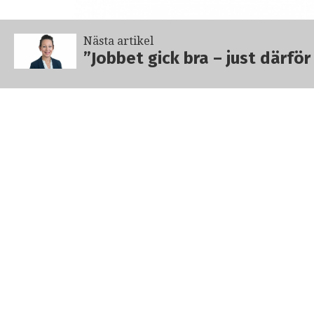
Nästa artikel
”Jobbet gick bra – just därfö