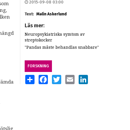
2015-09-08 03:00
 som
ng,
Text:
Malin Askerlund
ilken
Läs mer:
 mängd
Neuropsykiatriska symtom av
streptokocker
"Pandas måste behandlas snabbare"
FORSKNING
SHARE
FACEBOOK
TWITTER
EMAIL
LINKEDIN
krämda
h
ötslig