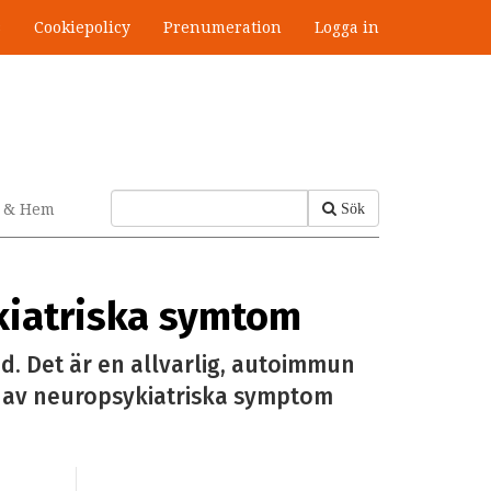
s
Cookiepolicy
Prenumeration
Logga in
v & Hem
Sök
iatriska symtom
nd. Det är en allvarlig, autoimmun
s av neuropsykiatriska symptom