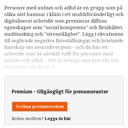
Personer med autism och adhd är en grupp som på
olika sätt hamnar i kläm i ett snabbföränderligt och
digitaliserat arbetsliv som premierar diffusa
egenskaper som ”social kompetens” och flexibilitet,
multitasking och ”stresstålighet”. Lägg i ekvationen
till seglivade negativa föreställningar och bristande
kunskap om neurodivergens – och du har ett
arbetsliv som är särskilt tufft för personer med
autism och adhd. – Det är många som inte alls har
ett arbete och det är h
Premium - tillgängligt för prenumeranter
Teckna prenumeration
Redan medlem?
Logga in här