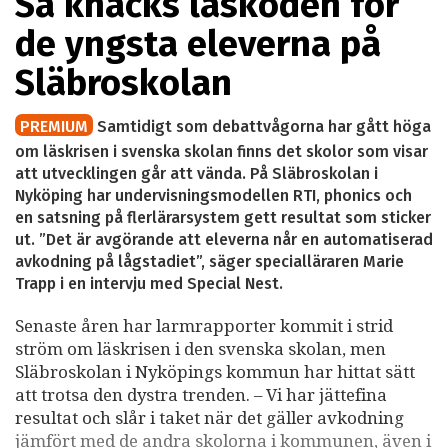
Så knäcks läskoden för
de yngsta eleverna på
Släbroskolan
PREMIUM
Samtidigt som debattvågorna har gått höga
om läskrisen i svenska skolan finns det skolor som visar
att utvecklingen går att vända. På Släbroskolan i
Nyköping har undervisningsmodellen RTI, phonics och
en satsning på flerlärarsystem gett resultat som sticker
ut. ”Det är avgörande att eleverna når en automatiserad
avkodning på lågstadiet”, säger specialläraren Marie
Trapp i en intervju med Special Nest.
Senaste åren har larmrapporter kommit i strid
ström om läskrisen i den svenska skolan, men
Släbroskolan i Nyköpings kommun har hittat sätt
att trotsa den dystra trenden. – Vi har jättefina
resultat och slår i taket när det gäller avkodning
jämfört med de andra skolorna i kommunen, även i