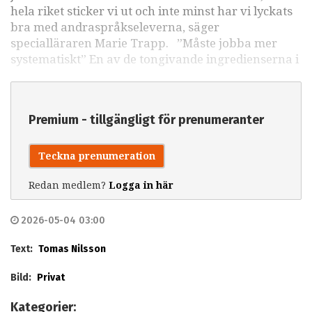
hela riket sticker vi ut och inte minst har vi lyckats
bra med andraspråkseleverna, säger
specialläraren Marie Trapp. ”Måste jobba mer
systematiskt” En av de tongivande ingredienserna i
Premium - tillgängligt för prenumeranter
Teckna prenumeration
Redan medlem?
Logga in här
2026-05-04 03:00
Text:
Tomas Nilsson
Bild:
Privat
Kategorier: