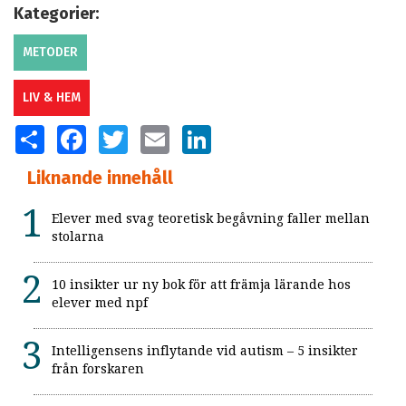
Kategorier:
METODER
LIV & HEM
SHARE
FACEBOOK
TWITTER
EMAIL
LINKEDIN
Liknande innehåll
Elever med svag teoretisk begåvning faller mellan
stolarna
10 insikter ur ny bok för att främja lärande hos
elever med npf
Intelligensens inflytande vid autism – 5 insikter
från forskaren