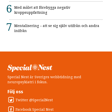
Med målet att förebygga negativ
kroppsuppfattning
Mentalisering – att se sig själv utifrån och andra
inifrån
Special Nest är Sveriges webbtidning med
neuropsykiatri i fokus.
Följ oss
Twitter @SpecialNest
Facebook Special Nest