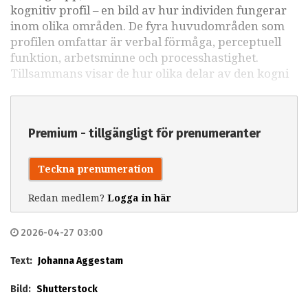
kognitiv profil – en bild av hur individen fungerar
inom olika områden. De fyra huvudområden som
profilen omfattar är verbal förmåga, perceptuell
funktion, arbetsminne och processhastighet.
Tillsammans visar de hur olika delar av den kogni
Premium - tillgängligt för prenumeranter
Teckna prenumeration
Redan medlem?
Logga in här
2026-04-27 03:00
Text:
Johanna Aggestam
Bild:
Shutterstock