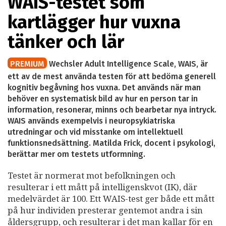
WAIS-testet som
kartlägger hur vuxna
tänker och lär
PREMIUM
Wechsler Adult Intelligence Scale, WAIS, är
ett av de mest använda testen för att bedöma generell
kognitiv begåvning hos vuxna. Det används när man
behöver en systematisk bild av hur en person tar in
information, resonerar, minns och bearbetar nya intryck.
WAIS används exempelvis i neuropsykiatriska
utredningar och vid misstanke om intellektuell
funktionsnedsättning. Matilda Frick, docent i psykologi,
berättar mer om testets utformning.
Testet är normerat mot befolkningen och
resulterar i ett mått på intelligenskvot (IK), där
medelvärdet är 100. Ett WAIS-test ger både ett mått
på hur individen presterar gentemot andra i sin
åldersgrupp, och resulterar i det man kallar för en