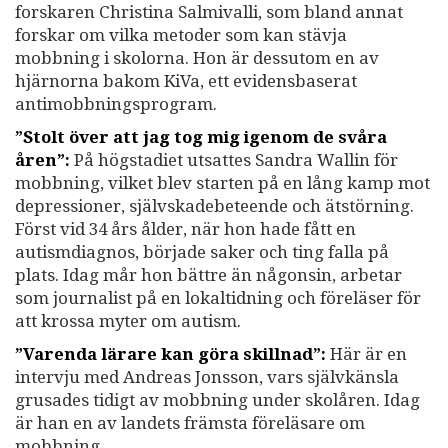
forskaren Christina Salmivalli, som bland annat
forskar om vilka metoder som kan stävja
mobbning i skolorna. Hon är dessutom en av
hjärnorna bakom KiVa, ett evidensbaserat
antimobbningsprogram.
”Stolt över att jag tog mig igenom de svåra
åren”:
På högstadiet utsattes Sandra Wallin för
mobbning, vilket blev starten på en lång kamp mot
depressioner, självskadebeteende och ätstörning.
Först vid 34 års ålder, när hon hade fått en
autismdiagnos, började saker och ting falla på
plats. Idag mår hon bättre än någonsin, arbetar
som journalist på en lokaltidning och föreläser för
att krossa myter om autism.
”Varenda lärare kan göra skillnad”:
Här är en
intervju med Andreas Jonsson, vars självkänsla
grusades tidigt av mobbning under skolåren. Idag
är han en av landets främsta föreläsare om
mobbning.