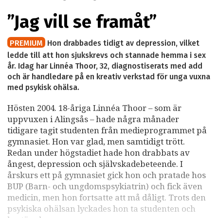
”Jag vill se framåt”
PREMIUM
Hon drabbades tidigt av depression, vilket
ledde till att hon sjukskrevs och stannade hemma i sex
år. Idag har Linnéa Thoor, 32, diagnostiserats med add
och är handledare på en kreativ verkstad för unga vuxna
med psykisk ohälsa.
Hösten 2004. 18-åriga Linnéa Thoor – som är
uppvuxen i Alingsås – hade några månader
tidigare tagit studenten från medieprogrammet på
gymnasiet. Hon var glad, men samtidigt trött.
Redan under högstadiet hade hon drabbats av
ångest, depression och självskadebeteende. I
årskurs ett på gymnasiet gick hon och pratade hos
BUP (Barn- och ungdomspsykiatrin) och fick även
medicin, men hon fortsatte att må dåligt. Trots den
psykiska ohälsan lyckades hon ta studenten och