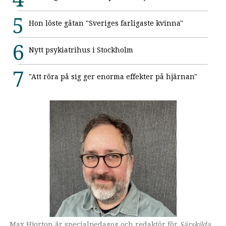
Hon löste gåtan "Sveriges farligaste kvinna"
Nytt psykiatrihus i Stockholm
"Att röra på sig ger enorma effekter på hjärnan"
Max Hjorton är specialpedagog och redaktör för
Omslaget till boken som ges ut av Lärarförlaget.
Särskilda