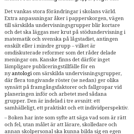
Det vankas stora förändringar i skolans värld.
Extra anpassningar åker i papperskorgen, vägen
till särskilda undervisningsgrupper blir kortare
och det ska läggas mer krut på stödundervisning i
matematik och svenska på lågstadiet, antingen
enskilt eller i mindre grupp – vilket är
omdiskuterade reformer som det råder delade
meningar om. Kanske finns det därför inget
lämpligare publiceringstillfälle för en
ny
antologi
om särskilda undervisningsgrupper,
där flera tongivande röster (se nedan) ger olika
synsätt på framgångsfaktorer och fallgropar vid
planeringen inför och arbetet med sådana
grupper. Den är indelad i tre avsnitt: ett
samhälleligt, ett praktiskt och ett individperspektiv.
– Boken har inte som syfte att säga vad som är rätt
och fel, utan målet är att lärare, skolledare och
annan skolpersonal ska kunna bilda sig en egen