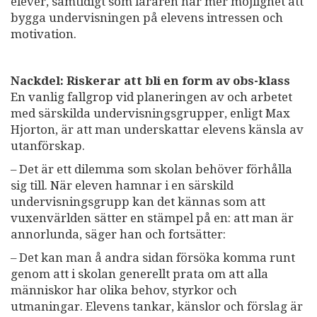
elever, samtidigt som läraren har mer möjlighet att
bygga undervisningen på elevens intressen och
motivation.
Nackdel: Riskerar att bli en form av obs-klass
En vanlig fallgrop vid planeringen av och arbetet
med särskilda undervisningsgrupper, enligt Max
Hjorton, är att man underskattar elevens känsla av
utanförskap.
– Det är ett dilemma som skolan behöver förhålla
sig till. När eleven hamnar i en särskild
undervisningsgrupp kan det kännas som att
vuxenvärlden sätter en stämpel på en: att man är
annorlunda, säger han och fortsätter:
– Det kan man å andra sidan försöka komma runt
genom att i skolan generellt prata om att alla
människor har olika behov, styrkor och
utmaningar. Elevens tankar, känslor och förslag är