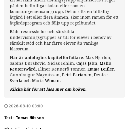
på den befintliga skolan eller som en
kommungemensam grupp. Det är ofta en tillfällig
åtgärd i ett eller flera ämnen, sker inom ramen för ett
åtgärdsprogram och följs upp regelbundet.
Både resursskolor och särskilda
undervisningsgrupper är till för elever i behov av
särskilt stöd och har färre elever än vanliga
klassrum.
Här är antologins kapitelförfattare:
Max Hjorton,
Sabina Durakovic, Niclas Fohlin,
Cajsa Jahn
,
Malin
Reuterswärd
, Elinor Kennerö Tonner,
Emma Leifler
,
Gunnlaugur Magnússon,
Petri Partanen
,
Denice
Sverla
och
Maria Wiman
.
Klicka här för att läsa mer om boken.
2026-08-10 03:00
Text:
Tomas Nilsson