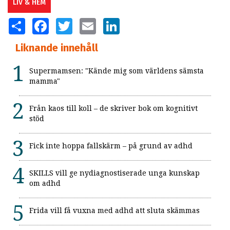
LIV & HEM
SHARE
FACEBOOK
TWITTER
EMAIL
LINKEDIN
Liknande innehåll
Supermamsen: "Kände mig som världens sämsta
mamma"
Från kaos till koll – de skriver bok om kognitivt
stöd
Fick inte hoppa fallskärm – på grund av adhd
SKILLS vill ge nydiagnostiserade unga kunskap
om adhd
Frida vill få vuxna med adhd att sluta skämmas