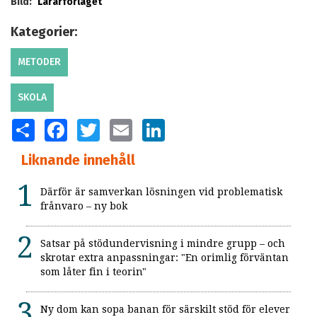
Bild:
Lärarförlaget
Kategorier:
METODER
SKOLA
SHARE
FACEBOOK
TWITTER
EMAIL
LINKEDIN
Liknande innehåll
Därför är samverkan lösningen vid problematisk
frånvaro – ny bok
Satsar på stödundervisning i mindre grupp – och
skrotar extra anpassningar: "En orimlig förväntan
som låter fin i teorin"
Ny dom kan sopa banan för särskilt stöd för elever