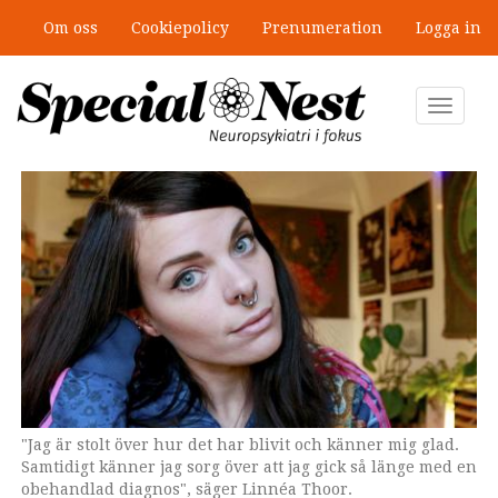
Hoppa
Om oss
Cookiepolicy
Prenumeration
Logga in
till
Ny antologi om fördelar och
huvudinnehåll
fallgropar med särskilda
undervisningsgrupper
Toggle
navigat
"Jag är stolt över hur det har blivit och känner mig glad.
Samtidigt känner jag sorg över att jag gick så länge med en
obehandlad diagnos", säger Linnéa Thoor.