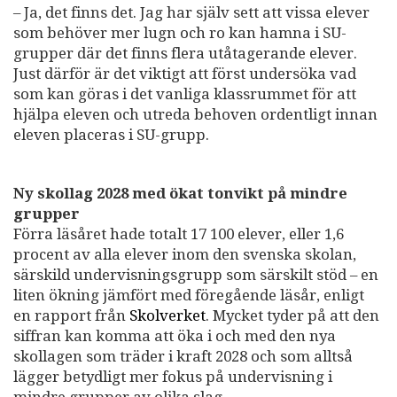
– Ja, det finns det. Jag har själv sett att vissa elever
som behöver mer lugn och ro kan hamna i SU-
grupper där det finns flera utåtagerande elever.
Just därför är det viktigt att först undersöka vad
som kan göras i det vanliga klassrummet för att
hjälpa eleven och utreda behoven ordentligt innan
eleven placeras i SU-grupp.
Ny skollag 2028 med ökat tonvikt på mindre
grupper
Förra läsåret hade totalt 17 100 elever, eller 1,6
procent av alla elever inom den svenska skolan,
särskild undervisningsgrupp som särskilt stöd – en
liten ökning jämfört med föregående läsår, enligt
en rapport från
Skolverket
. Mycket tyder på att den
siffran kan komma att öka i och med den nya
skollagen som träder i kraft 2028 och som alltså
lägger betydligt mer fokus på undervisning i
mindre grupper av olika slag.