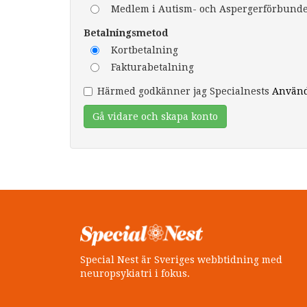
Medlem i Autism- och Aspergerförbundet
Betalningsmetod
Kortbetalning
Fakturabetalning
Härmed godkänner jag Specialnests
Använd
Gå vidare och skapa konto
Special Nest är Sveriges webbtidning med
neuropsykiatri i fokus.