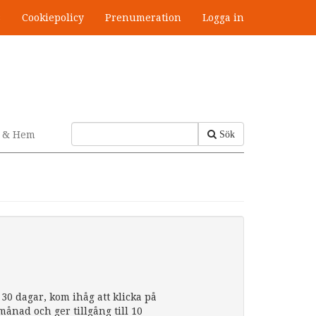
s
Cookiepolicy
Prenumeration
Logga in
v & Hem
Sök
30 dagar, kom ihåg att klicka på
nad och ger tillgång till 10