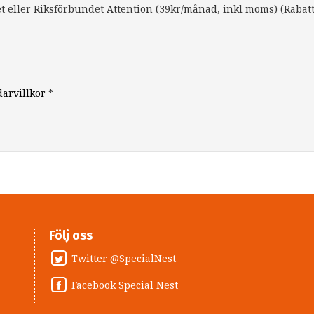
 eller Riksförbundet Attention (39kr/månad, inkl moms) (Rabat
arvillkor
*
Följ oss
Twitter @SpecialNest
Facebook Special Nest