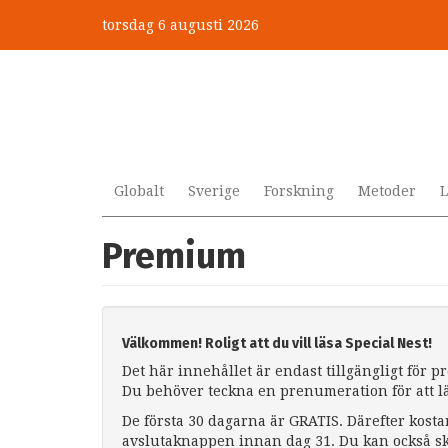
Hoppa
torsdag 6 augusti 2026
till
huvudinnehåll
Globalt
Sverige
Forskning
Metoder
L
Premium
Välkommen! Roligt att du vill läsa Special Nest!
Det här innehållet är endast tillgängligt för 
Du behöver teckna en prenumeration för att l
De första 30 dagarna är GRATIS. Därefter kosta
avslutaknappen innan dag 31. Du kan också sk