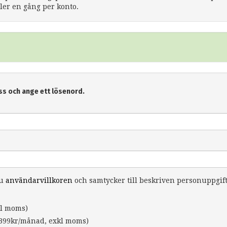
er en gång per konto.
ss och ange ett lösenord.
du
användarvillkoren
och samtycker till beskriven personuppgif
l moms)
399kr/månad, exkl moms)