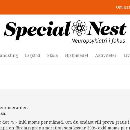
Om os
andsting
Lagstöd
Skola
Hjälpmedel
Aktiviteter
Li
prenumeranter.
äsa.
r det 79:- inkl moms per månad. Om du endast vill prova gratis i 
apa en företagsprenumeration som kostar 399:- exkl moms per må