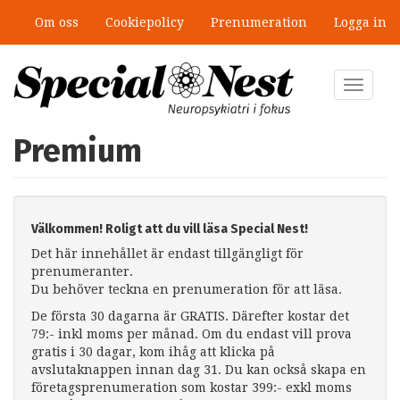
Hoppa
Om oss
Cookiepolicy
Prenumeration
Logga in
till
huvudinnehåll
Toggle
navigat
Premium
Välkommen! Roligt att du vill läsa Special Nest!
Det här innehållet är endast tillgängligt för
prenumeranter.
Du behöver teckna en prenumeration för att läsa.
De första 30 dagarna är GRATIS. Därefter kostar det
79:- inkl moms per månad. Om du endast vill prova
gratis i 30 dagar, kom ihåg att klicka på
avslutaknappen innan dag 31. Du kan också skapa en
företagsprenumeration som kostar 399:- exkl moms