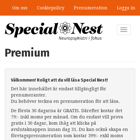
Hoppa
Om oss
Cookiepolicy
Prenumeration
Logga in
till
huvudinnehåll
Toggle
navigat
Premium
Välkommen! Roligt att du vill läsa Special Nest!
Det här innehållet är endast tillgängligt för
prenumeranter.
Du behöver teckna en prenumeration för att läsa.
De första 30 dagarna är GRATIS. Därefter kostar det
79:- inkl moms per månad. Om du endast vill prova
gratis i 30 dagar, kom ihåg att klicka på
avslutaknappen innan dag 31. Du kan också skapa en
företagsprenumeration som kostar 399:- exkl moms