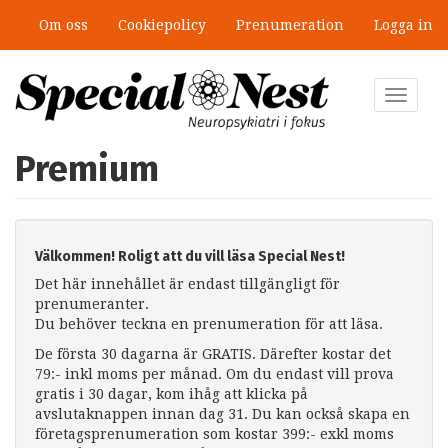
Hoppa
Om oss
Cookiepolicy
Prenumeration
Logga in
till
huvudinnehåll
Toggle
navigat
Premium
Välkommen! Roligt att du vill läsa Special Nest!
Det här innehållet är endast tillgängligt för
prenumeranter.
Du behöver teckna en prenumeration för att läsa.
De första 30 dagarna är GRATIS. Därefter kostar det
79:- inkl moms per månad. Om du endast vill prova
gratis i 30 dagar, kom ihåg att klicka på
avslutaknappen innan dag 31. Du kan också skapa en
företagsprenumeration som kostar 399:- exkl moms