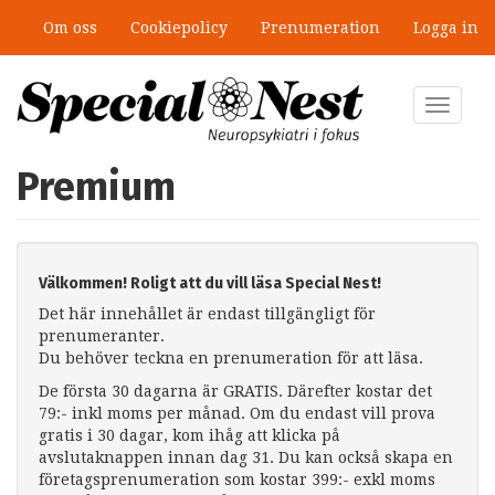
Hoppa
Om oss
Cookiepolicy
Prenumeration
Logga in
till
huvudinnehåll
Toggle
navigat
Premium
Välkommen! Roligt att du vill läsa Special Nest!
Det här innehållet är endast tillgängligt för
prenumeranter.
Du behöver teckna en prenumeration för att läsa.
De första 30 dagarna är GRATIS. Därefter kostar det
79:- inkl moms per månad. Om du endast vill prova
gratis i 30 dagar, kom ihåg att klicka på
avslutaknappen innan dag 31. Du kan också skapa en
företagsprenumeration som kostar 399:- exkl moms