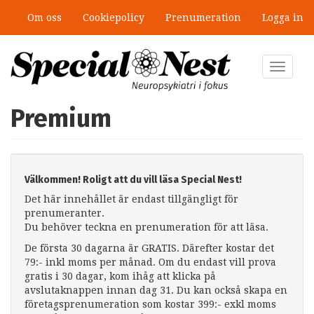
Hoppa
Om oss
Cookiepolicy
Prenumeration
Logga in
till
huvudinnehåll
Toggle
navigat
Premium
Välkommen! Roligt att du vill läsa Special Nest!
Det här innehållet är endast tillgängligt för
prenumeranter.
Du behöver teckna en prenumeration för att läsa.
De första 30 dagarna är GRATIS. Därefter kostar det
79:- inkl moms per månad. Om du endast vill prova
gratis i 30 dagar, kom ihåg att klicka på
avslutaknappen innan dag 31. Du kan också skapa en
företagsprenumeration som kostar 399:- exkl moms