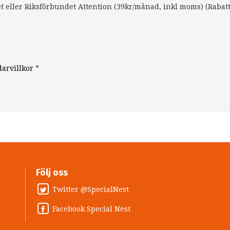
 eller Riksförbundet Attention (39kr/månad, inkl moms) (Rabat
arvillkor
*
Följ oss
Twitter @SpecialNest
Facebook Special Nest