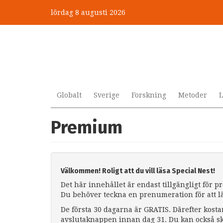
Hoppa
lördag 8 augusti 2026
till
huvudinnehåll
Globalt
Sverige
Forskning
Metoder
L
Premium
Välkommen! Roligt att du vill läsa Special Nest!
Det här innehållet är endast tillgängligt för 
Du behöver teckna en prenumeration för att l
De första 30 dagarna är GRATIS. Därefter kosta
avslutaknappen innan dag 31. Du kan också sk