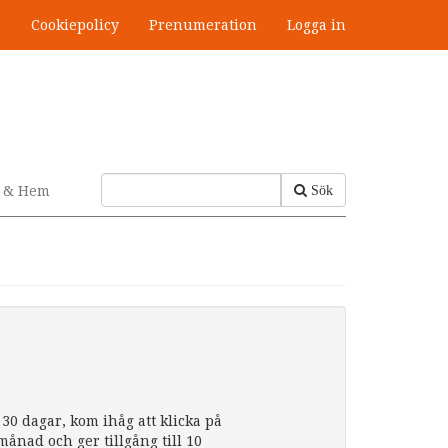
s
Cookiepolicy
Prenumeration
Logga in
v & Hem
Sök
30 dagar, kom ihåg att klicka på
nad och ger tillgång till 10