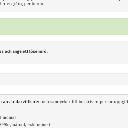
er en gång per konto.
ss och ange ett lösenord.
du
användarvillkoren
och samtycker till beskriven personuppgif
l moms)
399kr/månad, exkl moms)