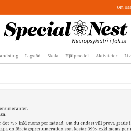
Om os
andsting
Lagstöd
Skola
Hjälpmedel
Aktiviteter
Li
prenumeranter.
äsa.
r det 79:- inkl moms per månad. Om du endast vill prova gratis i 
apa en företagsprenumeration som kostar 399:- exkl moms per må