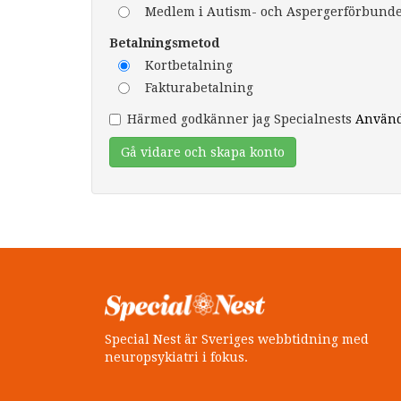
Medlem i Autism- och Aspergerförbundet
Betalningsmetod
Kortbetalning
Fakturabetalning
Härmed godkänner jag Specialnests
Använd
Gå vidare och skapa konto
Special Nest är Sveriges webbtidning med
neuropsykiatri i fokus.