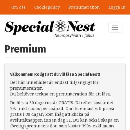
Hoppa
Om oss
Cookiepolicy
Prenumeration
Logga in
till
huvudinnehåll
Toggle
navigat
Premium
Välkommen! Roligt att du vill läsa Special Nest!
Det här innehållet är endast tillgängligt för
prenumeranter.
Du behöver teckna en prenumeration för att läsa.
De första 30 dagarna är GRATIS. Därefter kostar det
79:- inkl moms per månad. Om du endast vill prova
gratis i 30 dagar, kom ihåg att klicka på
avslutaknappen innan dag 31. Du kan också skapa en
företagsprenumeration som kostar 399:- exkl moms