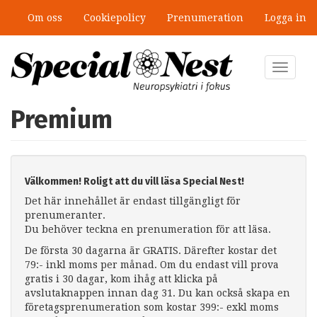
Hoppa
Om oss
Cookiepolicy
Prenumeration
Logga in
till
huvudinnehåll
Toggle
navigat
Premium
Välkommen! Roligt att du vill läsa Special Nest!
Det här innehållet är endast tillgängligt för
prenumeranter.
Du behöver teckna en prenumeration för att läsa.
De första 30 dagarna är GRATIS. Därefter kostar det
79:- inkl moms per månad. Om du endast vill prova
gratis i 30 dagar, kom ihåg att klicka på
avslutaknappen innan dag 31. Du kan också skapa en
företagsprenumeration som kostar 399:- exkl moms