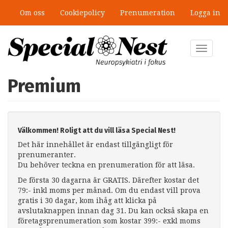
Hoppa
Om oss
Cookiepolicy
Prenumeration
Logga in
till
huvudinnehåll
Toggle
navigat
Premium
Välkommen! Roligt att du vill läsa Special Nest!
Det här innehållet är endast tillgängligt för
prenumeranter.
Du behöver teckna en prenumeration för att läsa.
De första 30 dagarna är GRATIS. Därefter kostar det
79:- inkl moms per månad. Om du endast vill prova
gratis i 30 dagar, kom ihåg att klicka på
avslutaknappen innan dag 31. Du kan också skapa en
företagsprenumeration som kostar 399:- exkl moms