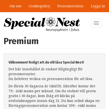
Hoppa
Om oss
Cookiepolicy
Prenumeration
Logga in
till
huvudinnehåll
Toggle
navigat
Premium
Välkommen! Roligt att du vill läsa Special Nest!
Det här innehållet är endast tillgängligt för
prenumeranter.
Du behöver teckna en prenumeration för att läsa.
De första 30 dagarna är GRATIS. Därefter kostar det
79:- inkl moms per månad. Om du endast vill prova
gratis i 30 dagar, kom ihåg att klicka på
avslutaknappen innan dag 31. Du kan också skapa en
företagsprenumeration som kostar 399:- exkl moms