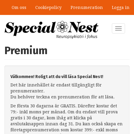
Hoppa
Om oss
Cookiepolicy
Prenumeration
Logga in
till
huvudinnehåll
Toggle
navigat
Premium
Välkommen! Roligt att du vill läsa Special Nest!
Det här innehållet är endast tillgängligt för
prenumeranter.
Du behöver teckna en prenumeration för att läsa.
De första 30 dagarna är GRATIS. Därefter kostar det
79:- inkl moms per månad. Om du endast vill prova
gratis i 30 dagar, kom ihåg att klicka på
avslutaknappen innan dag 31. Du kan också skapa en
företagsprenumeration som kostar 399:- exkl moms