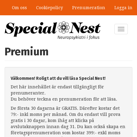
Hoppa
Om oss
Cookiepolicy
Prenumeration
Logga in
till
huvudinnehåll
Toggle
navigat
Premium
Välkommen! Roligt att du vill läsa Special Nest!
Det här innehållet är endast tillgängligt för
prenumeranter.
Du behöver teckna en prenumeration för att läsa.
De första 30 dagarna är GRATIS. Därefter kostar det
79:- inkl moms per månad. Om du endast vill prova
gratis i 30 dagar, kom ihåg att klicka på
avslutaknappen innan dag 31. Du kan också skapa en
företagsprenumeration som kostar 399:- exkl moms