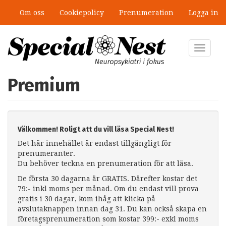
Hoppa
Om oss
Cookiepolicy
Prenumeration
Logga in
till
huvudinnehåll
Toggle
navigat
Premium
Välkommen! Roligt att du vill läsa Special Nest!
Det här innehållet är endast tillgängligt för
prenumeranter.
Du behöver teckna en prenumeration för att läsa.
De första 30 dagarna är GRATIS. Därefter kostar det
79:- inkl moms per månad. Om du endast vill prova
gratis i 30 dagar, kom ihåg att klicka på
avslutaknappen innan dag 31. Du kan också skapa en
företagsprenumeration som kostar 399:- exkl moms