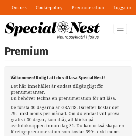
Hoppa
Om oss
Cookiepolicy
Prenumeration
Logga in
till
huvudinnehåll
Toggle
navigat
Premium
Välkommen! Roligt att du vill läsa Special Nest!
Det här innehållet är endast tillgängligt för
prenumeranter.
Du behöver teckna en prenumeration för att läsa.
De första 30 dagarna är GRATIS. Därefter kostar det
79:- inkl moms per månad. Om du endast vill prova
gratis i 30 dagar, kom ihåg att klicka på
avslutaknappen innan dag 31. Du kan också skapa en
företagsprenumeration som kostar 399:- exkl moms