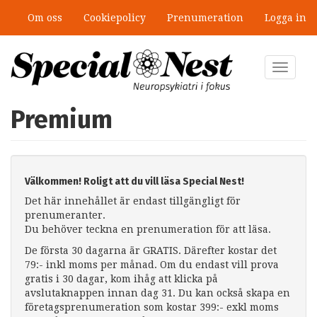
Hoppa
Om oss
Cookiepolicy
Prenumeration
Logga in
till
huvudinnehåll
Toggle
navigat
Premium
Välkommen! Roligt att du vill läsa Special Nest!
Det här innehållet är endast tillgängligt för
prenumeranter.
Du behöver teckna en prenumeration för att läsa.
De första 30 dagarna är GRATIS. Därefter kostar det
79:- inkl moms per månad. Om du endast vill prova
gratis i 30 dagar, kom ihåg att klicka på
avslutaknappen innan dag 31. Du kan också skapa en
företagsprenumeration som kostar 399:- exkl moms