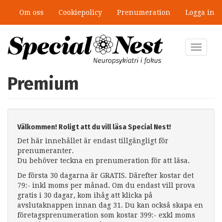
Hoppa
Om oss
Cookiepolicy
Prenumeration
Logga in
till
huvudinnehåll
Toggle
navigat
Premium
Välkommen! Roligt att du vill läsa Special Nest!
Det här innehållet är endast tillgängligt för
prenumeranter.
Du behöver teckna en prenumeration för att läsa.
De första 30 dagarna är GRATIS. Därefter kostar det
79:- inkl moms per månad. Om du endast vill prova
gratis i 30 dagar, kom ihåg att klicka på
avslutaknappen innan dag 31. Du kan också skapa en
företagsprenumeration som kostar 399:- exkl moms