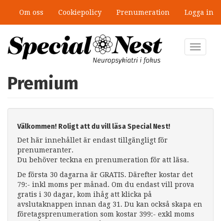
Hoppa
Om oss
Cookiepolicy
Prenumeration
Logga in
till
huvudinnehåll
Toggle
navigat
Premium
Välkommen! Roligt att du vill läsa Special Nest!
Det här innehållet är endast tillgängligt för
prenumeranter.
Du behöver teckna en prenumeration för att läsa.
De första 30 dagarna är GRATIS. Därefter kostar det
79:- inkl moms per månad. Om du endast vill prova
gratis i 30 dagar, kom ihåg att klicka på
avslutaknappen innan dag 31. Du kan också skapa en
företagsprenumeration som kostar 399:- exkl moms