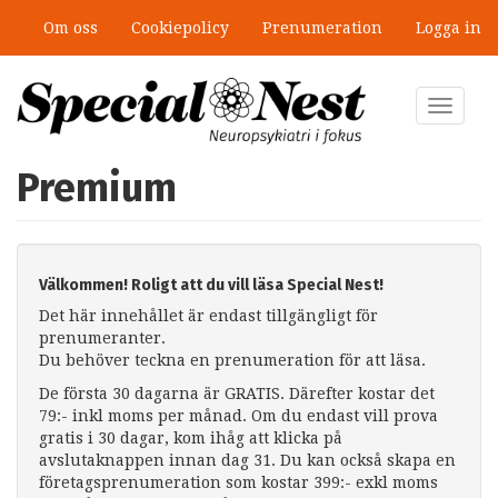
Hoppa
Om oss
Cookiepolicy
Prenumeration
Logga in
till
huvudinnehåll
Toggle
navigat
Premium
Välkommen! Roligt att du vill läsa Special Nest!
Det här innehållet är endast tillgängligt för
prenumeranter.
Du behöver teckna en prenumeration för att läsa.
De första 30 dagarna är GRATIS. Därefter kostar det
79:- inkl moms per månad. Om du endast vill prova
gratis i 30 dagar, kom ihåg att klicka på
avslutaknappen innan dag 31. Du kan också skapa en
företagsprenumeration som kostar 399:- exkl moms