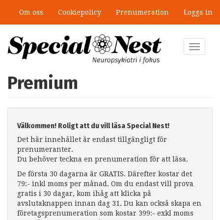
Hoppa
Om oss
Cookiepolicy
Prenumeration
Logga in
till
huvudinnehåll
Toggle
navigat
Premium
Välkommen! Roligt att du vill läsa Special Nest!
Det här innehållet är endast tillgängligt för
prenumeranter.
Du behöver teckna en prenumeration för att läsa.
De första 30 dagarna är GRATIS. Därefter kostar det
79:- inkl moms per månad. Om du endast vill prova
gratis i 30 dagar, kom ihåg att klicka på
avslutaknappen innan dag 31. Du kan också skapa en
företagsprenumeration som kostar 399:- exkl moms