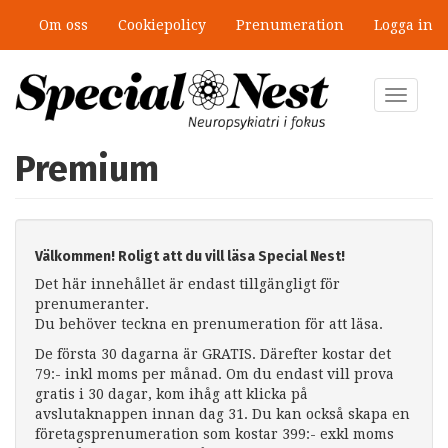
Hoppa
Om oss
Cookiepolicy
Prenumeration
Logga in
till
huvudinnehåll
Toggle
navigat
Premium
Välkommen! Roligt att du vill läsa Special Nest!
Det här innehållet är endast tillgängligt för
prenumeranter.
Du behöver teckna en prenumeration för att läsa.
De första 30 dagarna är GRATIS. Därefter kostar det
79:- inkl moms per månad. Om du endast vill prova
gratis i 30 dagar, kom ihåg att klicka på
avslutaknappen innan dag 31. Du kan också skapa en
företagsprenumeration som kostar 399:- exkl moms