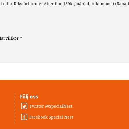
 eller Riksförbundet Attention (39kr/månad, inkl moms) (Rabat
arvillkor
*
Följ oss
Twitter @SpecialNest
Facebook Special Nest