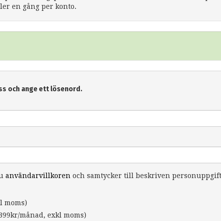
er en gång per konto.
ss och ange ett lösenord.
du
användarvillkoren
och samtycker till beskriven personuppgif
l moms)
399kr/månad, exkl moms)