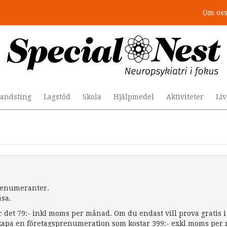
Om os
andsting
Lagstöd
Skola
Hjälpmedel
Aktiviteter
Li
prenumeranter.
äsa.
r det 79:- inkl moms per månad. Om du endast vill prova gratis i 
apa en företagsprenumeration som kostar 399:- exkl moms per må