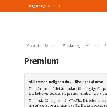
Hoppa
lördag 8 augusti 2026
till
huvudinnehåll
Globalt
Sverige
Forskning
Metoder
L
Premium
Välkommen! Roligt att du vill läsa Special Nest!
Det här innehållet är endast tillgängligt för 
Du behöver teckna en prenumeration för att l
De första 30 dagarna är GRATIS. Därefter kosta
avslutaknappen innan dag 31. Du kan också sk