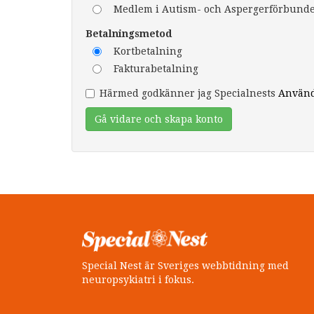
Medlem i Autism- och Aspergerförbundet
Betalningsmetod
Kortbetalning
Fakturabetalning
Härmed godkänner jag Specialnests
Använd
Gå vidare och skapa konto
Special Nest är Sveriges webbtidning med
neuropsykiatri i fokus.