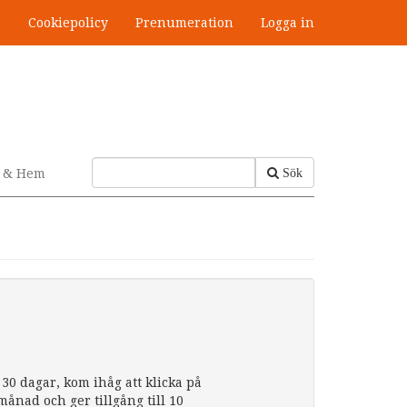
s
Cookiepolicy
Prenumeration
Logga in
v & Hem
Sök
30 dagar, kom ihåg att klicka på
nad och ger tillgång till 10