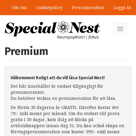
Hoppa
Om oss
Cookiepolicy
Prenumeration
Logga in
till
huvudinnehåll
Toggle
navigat
Premium
Välkommen! Roligt att du vill läsa Special Nest!
Det här innehållet är endast tillgängligt för
prenumeranter.
Du behöver teckna en prenumeration för att läsa.
De första 30 dagarna är GRATIS. Därefter kostar det
79:- inkl moms per månad. Om du endast vill prova
gratis i 30 dagar, kom ihåg att klicka på
avslutaknappen innan dag 31. Du kan också skapa en
företagsprenumeration som kostar 399:- exkl moms