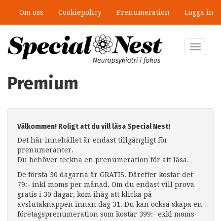
Hoppa
Om oss
Cookiepolicy
Prenumeration
Logga in
till
huvudinnehåll
Toggle
navigat
Premium
Välkommen! Roligt att du vill läsa Special Nest!
Det här innehållet är endast tillgängligt för
prenumeranter.
Du behöver teckna en prenumeration för att läsa.
De första 30 dagarna är GRATIS. Därefter kostar det
79:- inkl moms per månad. Om du endast vill prova
gratis i 30 dagar, kom ihåg att klicka på
avslutaknappen innan dag 31. Du kan också skapa en
företagsprenumeration som kostar 399:- exkl moms