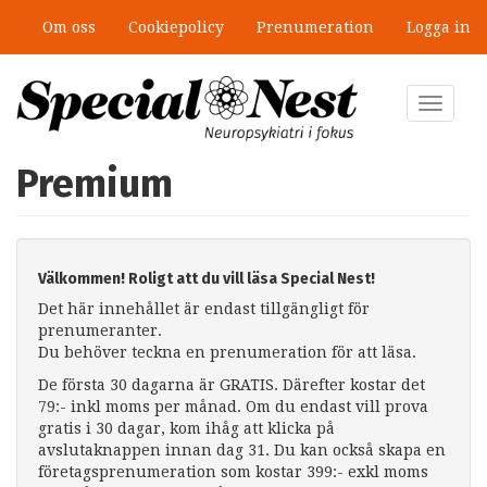
Hoppa
Om oss
Cookiepolicy
Prenumeration
Logga in
till
huvudinnehåll
Toggle
navigat
Premium
Välkommen! Roligt att du vill läsa Special Nest!
Det här innehållet är endast tillgängligt för
prenumeranter.
Du behöver teckna en prenumeration för att läsa.
De första 30 dagarna är GRATIS. Därefter kostar det
79:- inkl moms per månad. Om du endast vill prova
gratis i 30 dagar, kom ihåg att klicka på
avslutaknappen innan dag 31. Du kan också skapa en
företagsprenumeration som kostar 399:- exkl moms