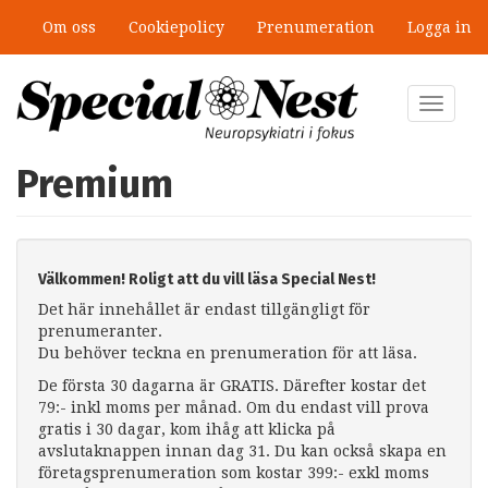
Hoppa
Om oss
Cookiepolicy
Prenumeration
Logga in
till
huvudinnehåll
Toggle
navigat
Premium
Välkommen! Roligt att du vill läsa Special Nest!
Det här innehållet är endast tillgängligt för
prenumeranter.
Du behöver teckna en prenumeration för att läsa.
De första 30 dagarna är GRATIS. Därefter kostar det
79:- inkl moms per månad. Om du endast vill prova
gratis i 30 dagar, kom ihåg att klicka på
avslutaknappen innan dag 31. Du kan också skapa en
företagsprenumeration som kostar 399:- exkl moms