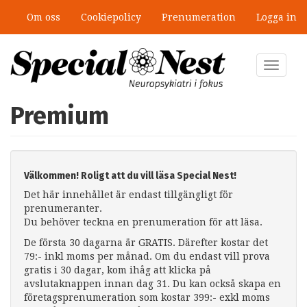
Hoppa
Om oss
Cookiepolicy
Prenumeration
Logga in
till
huvudinnehåll
Toggle
navigat
Premium
Välkommen! Roligt att du vill läsa Special Nest!
Det här innehållet är endast tillgängligt för
prenumeranter.
Du behöver teckna en prenumeration för att läsa.
De första 30 dagarna är GRATIS. Därefter kostar det
79:- inkl moms per månad. Om du endast vill prova
gratis i 30 dagar, kom ihåg att klicka på
avslutaknappen innan dag 31. Du kan också skapa en
företagsprenumeration som kostar 399:- exkl moms