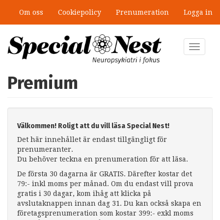
Hoppa
Om oss
Cookiepolicy
Prenumeration
Logga in
till
huvudinnehåll
Toggle
navigat
Premium
Välkommen! Roligt att du vill läsa Special Nest!
Det här innehållet är endast tillgängligt för
prenumeranter.
Du behöver teckna en prenumeration för att läsa.
De första 30 dagarna är GRATIS. Därefter kostar det
79:- inkl moms per månad. Om du endast vill prova
gratis i 30 dagar, kom ihåg att klicka på
avslutaknappen innan dag 31. Du kan också skapa en
företagsprenumeration som kostar 399:- exkl moms