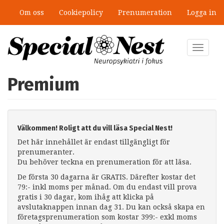
Hoppa
Om oss
Cookiepolicy
Prenumeration
Logga in
till
huvudinnehåll
Toggle
navigat
Premium
Välkommen! Roligt att du vill läsa Special Nest!
Det här innehållet är endast tillgängligt för
prenumeranter.
Du behöver teckna en prenumeration för att läsa.
De första 30 dagarna är GRATIS. Därefter kostar det
79:- inkl moms per månad. Om du endast vill prova
gratis i 30 dagar, kom ihåg att klicka på
avslutaknappen innan dag 31. Du kan också skapa en
företagsprenumeration som kostar 399:- exkl moms