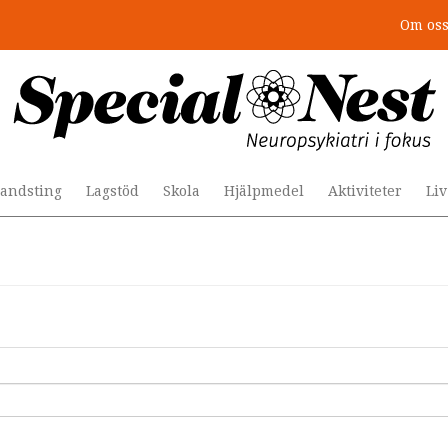
Om os
andsting
Lagstöd
Skola
Hjälpmedel
Aktiviteter
Li