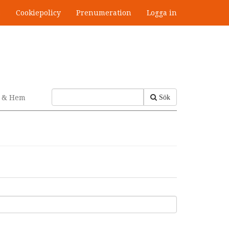
s
Cookiepolicy
Prenumeration
Logga in
v & Hem
Sök