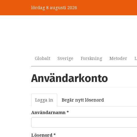
Hoppa
lördag 8 augusti 2026
till
huvudinnehåll
Globalt
Sverige
Forskning
Metoder
L
Användarkonto
Primära
Logga in
(aktiv
Begär nytt lösenord
flikar
flik)
Användarnamn
*
Lösenord
*