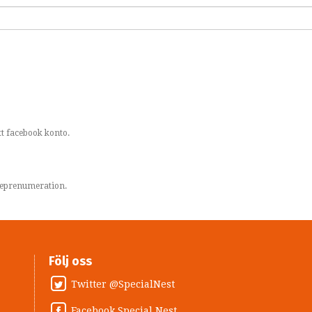
t facebook konto.
areprenumeration.
Följ oss
Twitter @SpecialNest
Facebook Special Nest