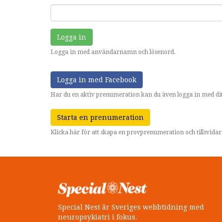
Logga in
Logga in med användarnamn och lösenord.
Logga in med Facebook
Har du en aktiv prenumeration kan du även logga in med dit
Starta en prenumeration
Klicka här för att skapa en provprenumeration och tillsvid
Special Nest är Sveriges webbtidning med
neuropsykiatri i fokus.