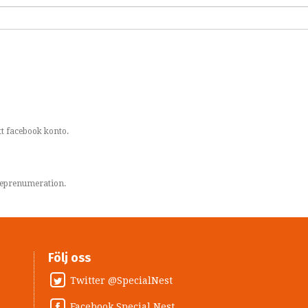
t facebook konto.
areprenumeration.
Följ oss
Twitter @SpecialNest
Facebook Special Nest