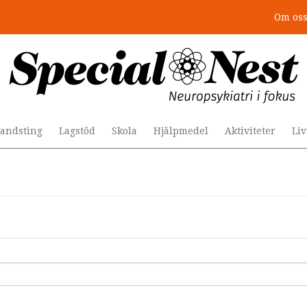
Om os
andsting
Lagstöd
Skola
Hjälpmedel
Aktiviteter
Li