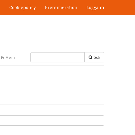
s
Cookiepolicy
Prenumeration
Logga in
v & Hem
Sök