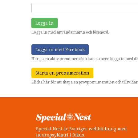
Logga in
Logga in med användarnamn och lösenord.
Logga in med Facebook
Har du en aktiv prenumeration kan du även logga in med dit
Starta en prenumeration
Klicka här för att skapa en provprenumeration och tillsvid
Special Nest är Sveriges webbtidning med
neuropsykiatri i fokus.