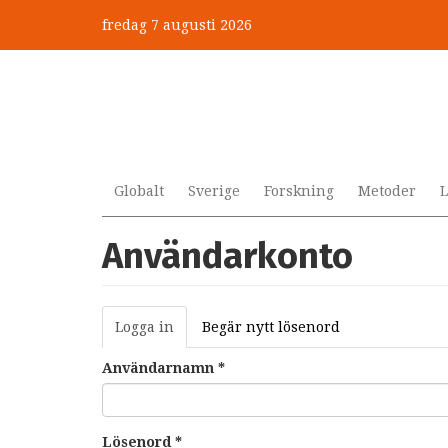
Hoppa
fredag 7 augusti 2026
till
huvudinnehåll
Globalt
Sverige
Forskning
Metoder
L
Användarkonto
Primära
Logga in
(aktiv
Begär nytt lösenord
flikar
flik)
Användarnamn
*
Lösenord
*