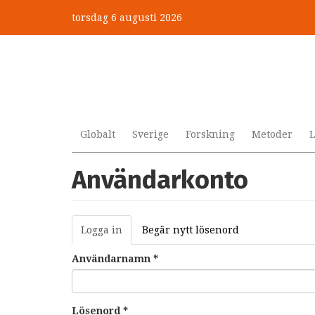
Hoppa
torsdag 6 augusti 2026
till
huvudinnehåll
Globalt
Sverige
Forskning
Metoder
L
Användarkonto
Primära
Logga in
(aktiv
Begär nytt lösenord
flikar
flik)
Användarnamn
*
Lösenord
*