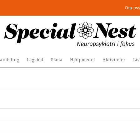
Om os
andsting
Lagstöd
Skola
Hjälpmedel
Aktiviteter
Li