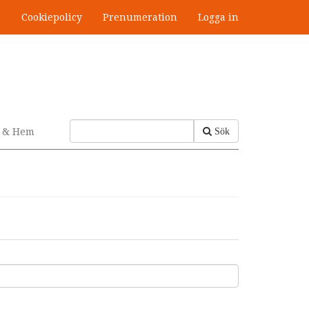
s
Cookiepolicy
Prenumeration
Logga in
v & Hem
Sök