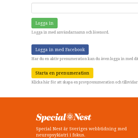
Logga in
Logga in med användarnamn och lösenord.
Logga in med Facebook
Har du en aktiv prenumeration kan du även logga in med dit
Starta en prenumeration
Klicka här för att skapa en provprenumeration och tillsvid
Special Nest är Sveriges webbtidning med
neuropsykiatri i fokus.