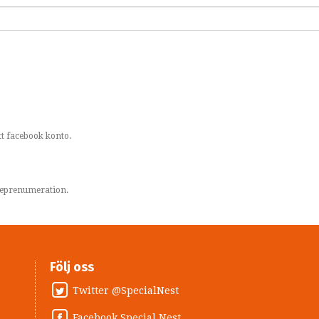
t facebook konto.
areprenumeration.
Följ oss
Twitter @SpecialNest
Facebook Special Nest