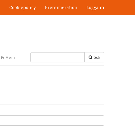
s
Cookiepolicy
Prenumeration
Logga in
v & Hem
Sök