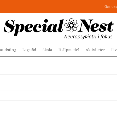
Om os
andsting
Lagstöd
Skola
Hjälpmedel
Aktiviteter
Li