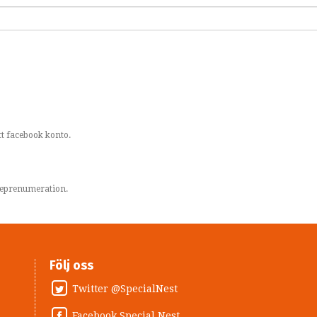
t facebook konto.
areprenumeration.
Följ oss
Twitter @SpecialNest
Facebook Special Nest