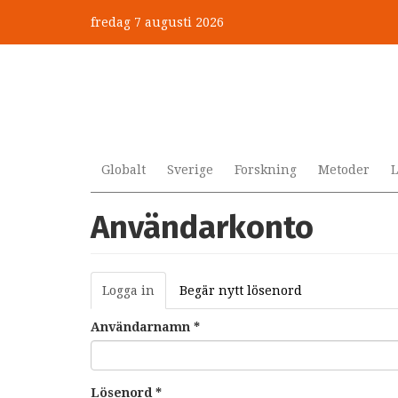
Hoppa
fredag 7 augusti 2026
till
huvudinnehåll
Globalt
Sverige
Forskning
Metoder
L
Användarkonto
Primära
Logga in
(aktiv
Begär nytt lösenord
flikar
flik)
Användarnamn
*
Lösenord
*