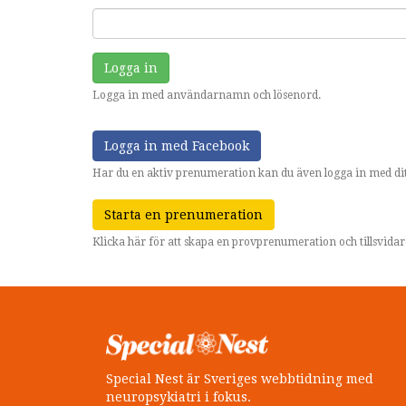
Logga in
Logga in med användarnamn och lösenord.
Logga in med Facebook
Har du en aktiv prenumeration kan du även logga in med dit
Starta en prenumeration
Klicka här för att skapa en provprenumeration och tillsvid
Special Nest är Sveriges webbtidning med
neuropsykiatri i fokus.