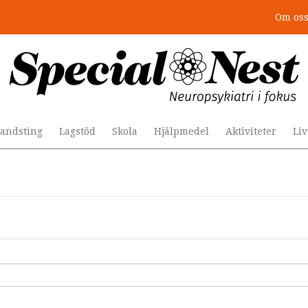
Om os
andsting
Lagstöd
Skola
Hjälpmedel
Aktiviteter
Li