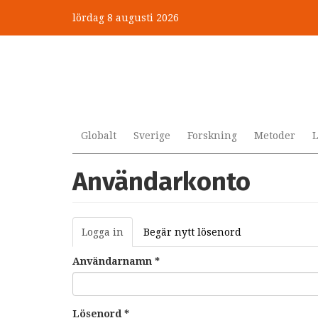
Hoppa
lördag 8 augusti 2026
till
huvudinnehåll
Globalt
Sverige
Forskning
Metoder
L
Användarkonto
Primära
Logga in
(aktiv
Begär nytt lösenord
flikar
flik)
Användarnamn
*
Lösenord
*