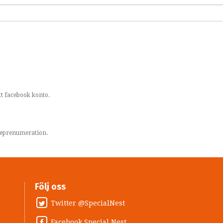
t facebook konto.
areprenumeration.
Följ oss
Twitter @SpecialNest
Facebook Special Nest