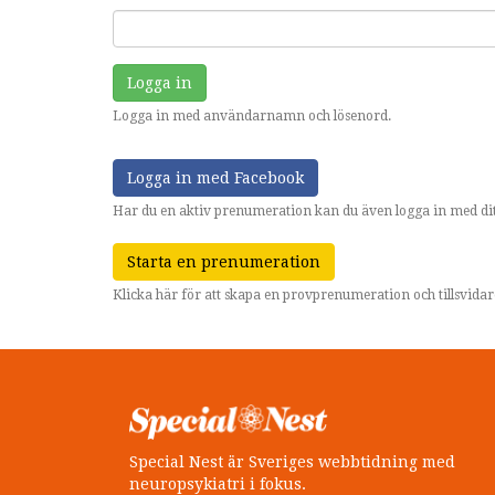
Logga in
Logga in med användarnamn och lösenord.
Logga in med Facebook
Har du en aktiv prenumeration kan du även logga in med dit
Starta en prenumeration
Klicka här för att skapa en provprenumeration och tillsvid
Special Nest är Sveriges webbtidning med
neuropsykiatri i fokus.