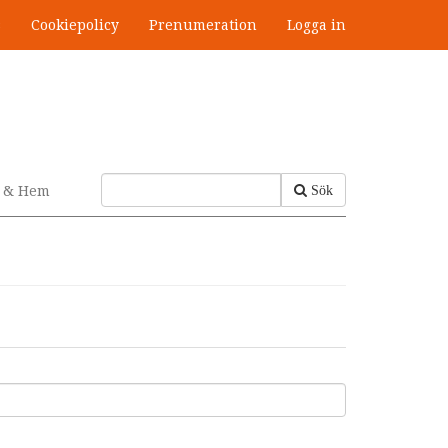
s
Cookiepolicy
Prenumeration
Logga in
v & Hem
Sök